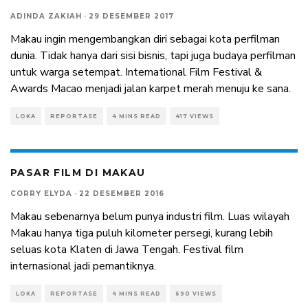
ADINDA ZAKIAH
·
29 DESEMBER 2017
Makau ingin mengembangkan diri sebagai kota perfilman
dunia. Tidak hanya dari sisi bisnis, tapi juga budaya perfilman
untuk warga setempat. International Film Festival &
Awards Macao menjadi jalan karpet merah menuju ke sana.
LOKA
REPORTASE
4 MINS READ
417 VIEWS
PASAR FILM DI MAKAU
CORRY ELYDA
·
22 DESEMBER 2016
Makau sebenarnya belum punya industri film. Luas wilayah
Makau hanya tiga puluh kilometer persegi, kurang lebih
seluas kota Klaten di Jawa Tengah. Festival film
internasional jadi pemantiknya.
LOKA
REPORTASE
4 MINS READ
690 VIEWS