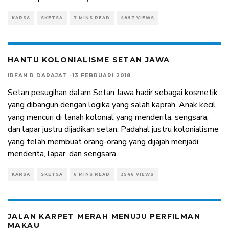
KARSA
SKETSA
7 MINS READ
4897 VIEWS
HANTU KOLONIALISME SETAN JAWA
IRFAN R DARAJAT
·
13 FEBRUARI 2018
Setan pesugihan dalam Setan Jawa hadir sebagai kosmetik
yang dibangun dengan logika yang salah kaprah. Anak kecil
yang mencuri di tanah kolonial yang menderita, sengsara,
dan lapar justru dijadikan setan. Padahal justru kolonialisme
yang telah membuat orang-orang yang dijajah menjadi
menderita, lapar, dan sengsara.
KARSA
SKETSA
6 MINS READ
3546 VIEWS
JALAN KARPET MERAH MENUJU PERFILMAN
MAKAU