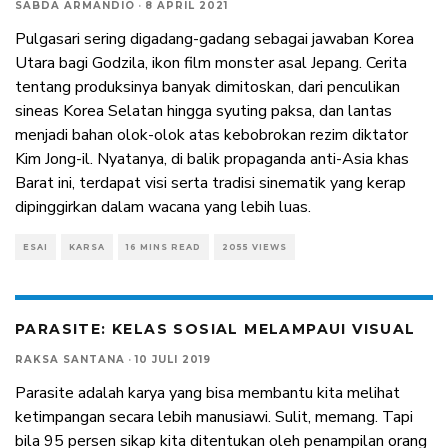
SABDA ARMANDIO
·
8 APRIL 2021
Pulgasari sering digadang-gadang sebagai jawaban Korea
Utara bagi Godzila, ikon film monster asal Jepang. Cerita
tentang produksinya banyak dimitoskan, dari penculikan
sineas Korea Selatan hingga syuting paksa, dan lantas
menjadi bahan olok-olok atas kebobrokan rezim diktator
Kim Jong-il. Nyatanya, di balik propaganda anti-Asia khas
Barat ini, terdapat visi serta tradisi sinematik yang kerap
dipinggirkan dalam wacana yang lebih luas.
ESAI
KARSA
16 MINS READ
2055 VIEWS
PARASITE: KELAS SOSIAL MELAMPAUI VISUAL
RAKSA SANTANA
·
10 JULI 2019
Parasite adalah karya yang bisa membantu kita melihat
ketimpangan secara lebih manusiawi. Sulit, memang. Tapi
bila 95 persen sikap kita ditentukan oleh penampilan orang