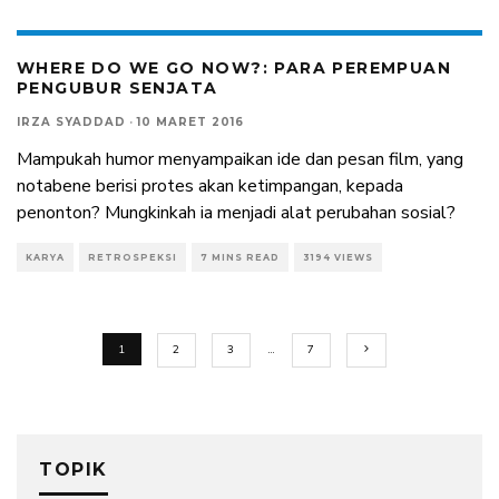
WHERE DO WE GO NOW?: PARA PEREMPUAN
PENGUBUR SENJATA
IRZA SYADDAD
·
10 MARET 2016
Mampukah humor menyampaikan ide dan pesan film, yang
notabene berisi protes akan ketimpangan, kepada
penonton? Mungkinkah ia menjadi alat perubahan sosial?
KARYA
RETROSPEKSI
7 MINS READ
3194 VIEWS
1
2
3
…
7
TOPIK