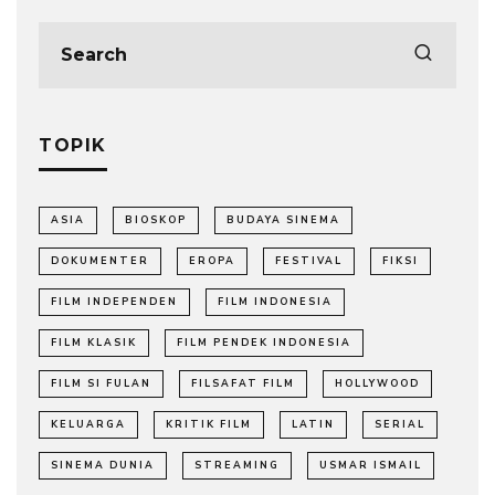
TOPIK
ASIA
BIOSKOP
BUDAYA SINEMA
DOKUMENTER
EROPA
FESTIVAL
FIKSI
FILM INDEPENDEN
FILM INDONESIA
FILM KLASIK
FILM PENDEK INDONESIA
FILM SI FULAN
FILSAFAT FILM
HOLLYWOOD
KELUARGA
KRITIK FILM
LATIN
SERIAL
SINEMA DUNIA
STREAMING
USMAR ISMAIL