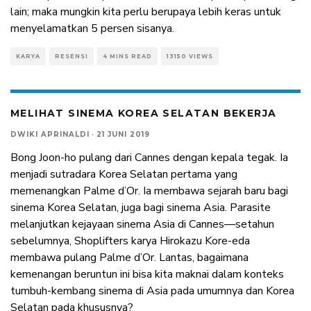
lain; maka mungkin kita perlu berupaya lebih keras untuk
menyelamatkan 5 persen sisanya.
KARYA
RESENSI
4 MINS READ
13150 VIEWS
MELIHAT SINEMA KOREA SELATAN BEKERJA
DWIKI APRINALDI
·
21 JUNI 2019
Bong Joon-ho pulang dari Cannes dengan kepala tegak. Ia
menjadi sutradara Korea Selatan pertama yang
memenangkan Palme d’Or. Ia membawa sejarah baru bagi
sinema Korea Selatan, juga bagi sinema Asia. Parasite
melanjutkan kejayaan sinema Asia di Cannes—setahun
sebelumnya, Shoplifters karya Hirokazu Kore-eda
membawa pulang Palme d’Or. Lantas, bagaimana
kemenangan beruntun ini bisa kita maknai dalam konteks
tumbuh-kembang sinema di Asia pada umumnya dan Korea
Selatan pada khususnya?