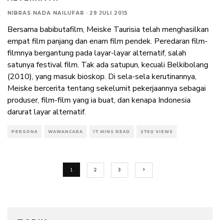
NIBRAS NADA NAILUFAR
·
29 JULI 2015
Bersama babibutafilm, Meiske Taurisia telah menghasilkan
empat film panjang dan enam film pendek. Peredaran film-
filmnya bergantung pada layar-layar alternatif, salah
satunya festival film. Tak ada satupun, kecuali Belkibolang
(2010), yang masuk bioskop. Di sela-sela kerutinannya,
Meiske bercerita tentang sekelumit pekerjaannya sebagai
produser, film-film yang ia buat, dan kenapa Indonesia
darurat layar alternatif.
PERSONA
WAWANCARA
17 MINS READ
2750 VIEWS
1
2
3