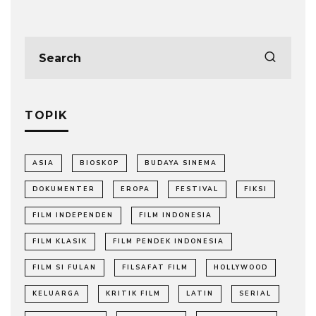
TOPIK
ASIA
BIOSKOP
BUDAYA SINEMA
DOKUMENTER
EROPA
FESTIVAL
FIKSI
FILM INDEPENDEN
FILM INDONESIA
FILM KLASIK
FILM PENDEK INDONESIA
FILM SI FULAN
FILSAFAT FILM
HOLLYWOOD
KELUARGA
KRITIK FILM
LATIN
SERIAL