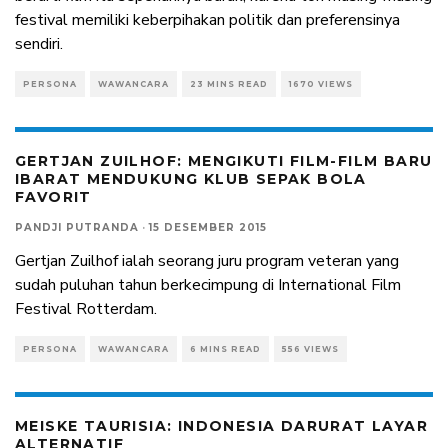
festival memiliki keberpihakan politik dan preferensinya
sendiri.
PERSONA
WAWANCARA
23 MINS READ
1670 VIEWS
GERTJAN ZUILHOF: MENGIKUTI FILM-FILM BARU
IBARAT MENDUKUNG KLUB SEPAK BOLA
FAVORIT
PANDJI PUTRANDA
·
15 DESEMBER 2015
Gertjan Zuilhof ialah seorang juru program veteran yang
sudah puluhan tahun berkecimpung di International Film
Festival Rotterdam.
PERSONA
WAWANCARA
6 MINS READ
556 VIEWS
MEISKE TAURISIA: INDONESIA DARURAT LAYAR
ALTERNATIF