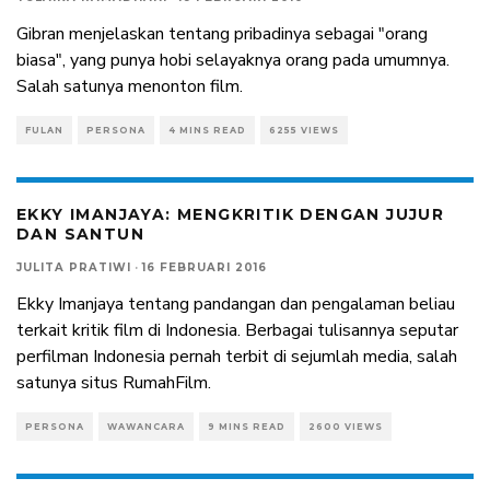
Gibran menjelaskan tentang pribadinya sebagai "orang
biasa", yang punya hobi selayaknya orang pada umumnya.
Salah satunya menonton film.
FULAN
PERSONA
4 MINS READ
6255 VIEWS
EKKY IMANJAYA: MENGKRITIK DENGAN JUJUR
DAN SANTUN
JULITA PRATIWI
·
16 FEBRUARI 2016
Ekky Imanjaya tentang pandangan dan pengalaman beliau
terkait kritik film di Indonesia. Berbagai tulisannya seputar
perfilman Indonesia pernah terbit di sejumlah media, salah
satunya situs RumahFilm.
PERSONA
WAWANCARA
9 MINS READ
2600 VIEWS