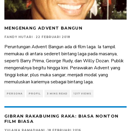
MENGENANG ADVENT BANGUN
FANDY HUTARI
·
22 FEBRUARI 2018
Peruntungan Advent Bangun ada di film laga. Ia tampil
memukau di antara sederet bintang laga pada masanya,
seperti Barry Prima, George Rudy, dan Willy Dozan. Publik
mengenalnya begitu hingga kini. Perawakan Advent yang
tinggi kekar, plus muka sangar, menjadi modal yang
memuluskan kariernya sebagai bintang laga.
PERSONA
PROFIL
3 MINS READ
1217 VIEWS
GIBRAN RAKABUMING RAKA: BIASA NONTON
FILM BIASA
YULAIKA RAMADHANI
·
18 FEBRUARI 2016