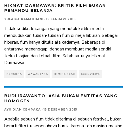
HIKMAT DARMAWAN: KRITIK FILM BUKAN
PEMANDU BELANJA
YULAIKA RAMADHANI
·
19 JANUARI 2016
Tidak sedikit kalangan yang menolak ketika media
mendudukkan tulisan-tulisan film di meja hiburan. Sebagai
hiburan, film hanya ditulis ala kadarnya. Beberapa di
antaranya menanggapi dengan membuat media sendiri
terkait kajian dan telaah film. Salah satunya Hikmat
Darmawan.
PERSONA
WAWANCARA
18 MINS READ
6334 VIEWS
BUDI IRAWANTO: ASIA BUKAN ENTITAS YANG
HOMOGEN
AYU DIAH CEMPAKA
·
15 DESEMBER 2015
Apabila sebuah film tidak diterima di sebuah festival, bukan
berarti film itu sepenuhnya buruk, karena toh masing-masing