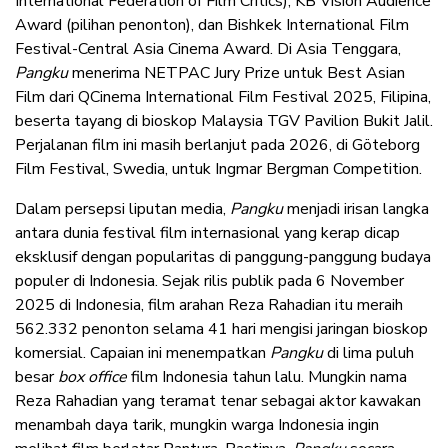
International Federation of Film Critics), KB Vision Audience
Award (pilihan penonton), dan Bishkek International Film
Festival-Central Asia Cinema Award. Di Asia Tenggara,
Pangku
menerima NETPAC Jury Prize untuk Best Asian
Film dari QCinema International Film Festival 2025, Filipina,
beserta tayang di bioskop Malaysia TGV Pavilion Bukit Jalil.
Perjalanan film ini masih berlanjut pada 2026, di Göteborg
Film Festival, Swedia, untuk Ingmar Bergman Competition.
Dalam persepsi liputan media,
Pangku
menjadi irisan langka
antara dunia festival film internasional yang kerap dicap
eksklusif dengan popularitas di panggung-panggung budaya
populer di Indonesia. Sejak rilis publik pada 6 November
2025 di Indonesia, film arahan Reza Rahadian itu meraih
562.332 penonton selama 41 hari mengisi jaringan bioskop
komersial. Capaian ini menempatkan
Pangku
di lima puluh
besar
box office
film Indonesia tahun lalu. Mungkin nama
Reza Rahadian yang teramat tenar sebagai aktor kawakan
menambah daya tarik, mungkin warga Indonesia ingin