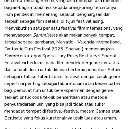
bercerita
tentang Sammi, yang bisa melepas dan memberi
bagian-bagian tubuhnya kepada orang-orang tercintanya.
Film pendek ini memenangi sepuluh penghargaan dan
terpilih sebagai film seleksi di tujuh festival asing.
Menyebutkan satu per satu festival film internasional yang
menayangkan
Sammi
jelas akan makan banyak tempat,
tetapi sebagai gambaran, Maniatic – Valencia International
Fantastic Film Festival 2025 (Spanyol) memenangkan
Sammi
di kategori Special Jury Prize/Best Jury’s Special.
Festival ini berfokus pada film pendek bergenre fantastis
dari seluruh dunia untuk dibawa bertemu penonton. Selain
sebagai etalase talenta baru, festival dengan ceruk genre
seperti ini penting sebagai laboratorium atau kesempatan
bagi pembuat film untuk bereksperimen dengan genre
terkait, untuk coba teknik penceritaan atau metode
penyutradaraan lain, yang bisa jadi tidak atau sukar
mendapat tempat di festival-festival macam Cannes atau
Berlinale yang fokus kuratorialnya lebih luas atau umum.