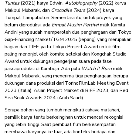
Tuntas
(2021) karya Edwin,
Autobiography
(2022) karya
Makbul Mubarak
,
dan
Crocodile Tears
(2024) karya
Tumpal Tampubolon. Sementara itu, untuk proyek yang
belum diproduksi, ada
Empat Musim Pertiwi
milik Kamila
Andini yang sudah memperoleh dua penghargaan dari Tokyo
Gap-Financing Market/TGM 2025 (Jepang) yang merupakan
bagian dari TIFF, yaitu Tokyo Project Award untuk film
paling menonjol oleh komite seleksi dan Kongchak Studio
Award untuk dukungan pengerjaan suara pada fase
pascaproduksi di Kamboja. Ada pula
Watch It Burn
milik
Makbul Mubarak, yang menerima tiga penghargaan, berupa
dukungan dana produksi dari TorinoFilmLab Meeting Event
2023 (Italia), Asian Project Market di BIFF 2023, dan Red
Sea Souk Awards 2024 (Arab Saudi).
Serupa pohon yang tumbuh mengikuti cahaya matahari,
pemilik karya tentu berkeinginan untuk mencari rekognisi
yang lebih tinggi. Saat pembuat film berkesempatan
membawa karyanya ke luar, ada konteks budaya dan