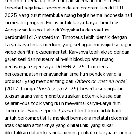
komitmen terhadap masa depan sinema Indonesia. Hal
tersebut sejatinya tercermin dalam program lain di IFFR
2025, yang turut membuka ruang bagi sinema Indonesia hari
ini melalui program Focus untuk karya-karya Timoteus
Anggawan Kusno. Lahir di Yogyakarta dan saat ini
berdomisili di Amsterdam, Timoteus lebih identik dengan
karya-karya lintas medium, yang sebagian mewujud sebagai
video dan film eksperimental. Karyanya lebih akrab dengan
galeri seni dan museum alih-alih bioskop atau ruang
penayangan sejenisnya. Di IFFR 2025, Timoteus
berkesempatan menayangkan lima film pendek yang ia
produksi, yang membentang dari
Others or ‘rust en orde’
(2017) hingga
Unreleased
(2025), beserta serangkaian
lukisan arang yang mengilustrasikan polemik kuasa dan
sejarah–dua topik yang rutin mewarnai karya-karya film
Timoteus. Sama seperti
Turang
, film-film ini tidak hadir
untuk berkompetisi. Ia menjadi bermakna melalui rekognisi
atas capaian artistiknya yang dinilai unik, yang sukar
dikotakkan dalam kerangka umum perihal kekaryaan sinema.