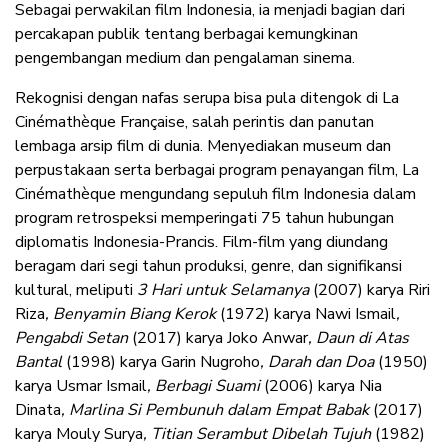
Sebagai perwakilan film Indonesia, ia menjadi bagian dari
percakapan publik tentang berbagai kemungkinan
pengembangan medium dan pengalaman sinema.
Rekognisi dengan nafas serupa bisa pula ditengok di La
Cinémathèque Française, salah perintis dan panutan
lembaga arsip film di dunia. Menyediakan museum dan
perpustakaan serta berbagai program penayangan film, La
Cinémathèque mengundang sepuluh film Indonesia dalam
program retrospeksi memperingati 75 tahun hubungan
diplomatis Indonesia-Prancis. Film-film yang diundang
beragam dari segi tahun produksi, genre, dan signifikansi
kultural, meliputi
3 Hari untuk Selamanya
(2007) karya Riri
Riza
, Benyamin Biang Kerok
(1972) karya Nawi Ismail
,
Pengabdi Setan
(2017) karya Joko Anwar
, Daun di Atas
Bantal
(1998) karya Garin Nugroho
, Darah dan Doa
(1950)
karya Usmar Ismail
, Berbagi Suami
(2006) karya Nia
Dinata
, Marlina Si Pembunuh dalam Empat Babak
(2017)
karya Mouly Surya
, Titian Serambut Dibelah Tujuh
(1982)