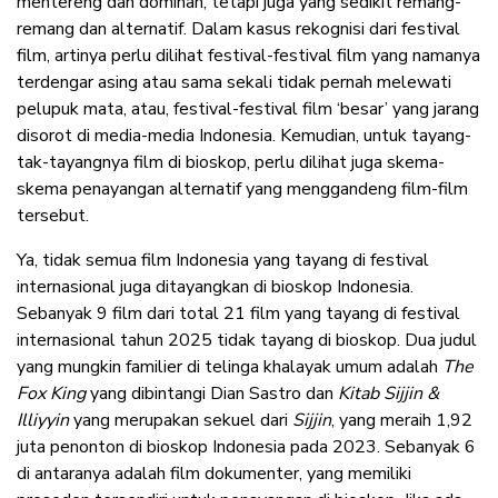
mentereng dan dominan, tetapi juga yang sedikit remang-
remang dan alternatif. Dalam kasus rekognisi dari festival
film, artinya perlu dilihat festival-festival film yang namanya
terdengar asing atau sama sekali tidak pernah melewati
pelupuk mata, atau, festival-festival film ‘besar’ yang jarang
disorot di media-media Indonesia. Kemudian, untuk tayang-
tak-tayangnya film di bioskop, perlu dilihat juga skema-
skema penayangan alternatif yang menggandeng film-film
tersebut.
Ya, tidak semua film Indonesia yang tayang di festival
internasional juga ditayangkan di bioskop Indonesia.
Sebanyak 9 film dari total 21 film yang tayang di festival
internasional tahun 2025 tidak tayang di bioskop. Dua judul
yang mungkin familier di telinga khalayak umum adalah
The
Fox King
yang dibintangi Dian Sastro dan
Kitab Sijjin &
Illiyyin
yang merupakan sekuel dari
Sijjin
, yang meraih 1,92
juta penonton di bioskop Indonesia pada 2023. Sebanyak 6
di antaranya adalah film dokumenter, yang memiliki