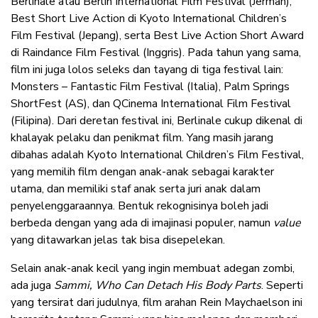
Berlinale atau Berlin International Film Festival (Jerman),
Best Short Live Action di Kyoto International Children’s
Film Festival (Jepang), serta Best Live Action Short Award
di Raindance Film Festival (Inggris). Pada tahun yang sama,
film ini juga lolos seleks dan tayang di tiga festival lain:
Monsters – Fantastic Film Festival (Italia), Palm Springs
ShortFest (AS), dan QCinema International Film Festival
(Filipina). Dari deretan festival ini, Berlinale cukup dikenal di
khalayak pelaku dan penikmat film. Yang masih jarang
dibahas adalah Kyoto International Children’s Film Festival,
yang memilih film dengan anak-anak sebagai karakter
utama, dan memiliki staf anak serta juri anak dalam
penyelenggaraannya. Bentuk rekognisinya boleh jadi
berbeda dengan yang ada di imajinasi populer, namun
value
yang ditawarkan jelas tak bisa disepelekan.
Selain anak-anak kecil yang ingin membuat adegan zombi,
ada juga
Sammi, Who Can Detach His Body Parts
. Seperti
yang tersirat dari judulnya, film arahan Rein Maychaelson ini