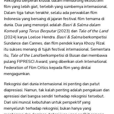
Rekognisi berperan krusial dalam mendorong ekosistem
film yang lebih giat, terlebih yang sumbernya internasional.
Dalam tiga tahun terakhir, selalu ada perwakilan film
Indonesia yang bersaing di jajaran festival film ternama di
dunia. Dua yang menonjol adalah
Basri & Salma dalam
Komedi yang Terus Berputar
(2023) dan
Tale of the Land
(2024) karya Loeloe Hendra.
Basri & Salma
berkompetisi
Sundance dan Cannes, dan film pendek karya Khozy Rizal
itu sukses menang di tujuh festival internasional. Sementara
itu,
Tale of the Land
berkompetisi di Busan dan membawa
pulang FIPRESCI Award, yang diberikan oleh International
Federation of Film Critics kepada film yang dinilai
mengagumkan.
Rekognisi dari dunia internasional ini penting dan patut
diapresiasi. Namun, tak kalah penting adalah pengakuan dan
apresiasi dari bangsa sendiri terhadap rekognisi tersebut.
Dari sini muncul kebutuhan untuk perspektif yang
menyeluruh terhadap rekognisi, bukan hanya yang