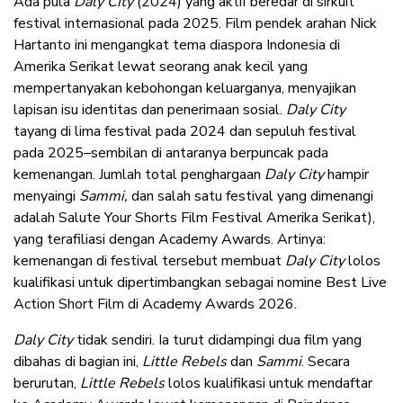
Ada pula
Daly City
(2024) yang aktif beredar di sirkuit
festival internasional pada 2025. Film pendek arahan Nick
Hartanto ini mengangkat tema diaspora Indonesia di
Amerika Serikat lewat seorang anak kecil yang
mempertanyakan kebohongan keluarganya, menyajikan
lapisan isu identitas dan penerimaan sosial.
Daly City
tayang di lima festival pada 2024 dan sepuluh festival
pada 2025–sembilan di antaranya berpuncak pada
kemenangan. Jumlah total penghargaan
Daly City
hampir
menyaingi
Sammi,
dan salah satu festival yang dimenangi
adalah Salute Your Shorts Film Festival Amerika Serikat),
yang terafiliasi dengan Academy Awards. Artinya:
kemenangan di festival tersebut membuat
Daly City
lolos
kualifikasi untuk dipertimbangkan sebagai nomine Best Live
Action Short Film di Academy Awards 2026.
Daly City
tidak sendiri. Ia turut didampingi dua film yang
dibahas di bagian ini,
Little Rebels
dan
Sammi
. Secara
berurutan,
Little Rebels
lolos kualifikasi untuk mendaftar