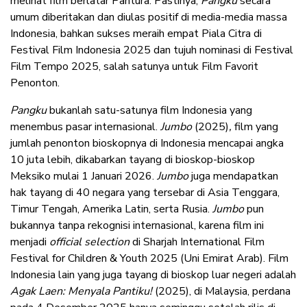
melihat film berlatar Pantura. Pastinya,
Pangku
secara
umum diberitakan dan diulas positif di media-media massa
Indonesia, bahkan sukses meraih empat Piala Citra di
Festival Film Indonesia 2025 dan tujuh nominasi di Festival
Film Tempo 2025, salah satunya untuk Film Favorit
Penonton.
Pangku
bukanlah satu-satunya film Indonesia yang
menembus pasar internasional.
Jumbo
(2025)
,
film yang
jumlah penonton bioskopnya di Indonesia mencapai angka
10 juta lebih, dikabarkan tayang di bioskop-bioskop
Meksiko mulai 1 Januari 2026.
Jumbo
juga mendapatkan
hak tayang di 40 negara yang tersebar di Asia Tenggara,
Timur Tengah, Amerika Latin, serta Rusia.
Jumbo
pun
bukannya tanpa rekognisi internasional, karena film ini
menjadi
official selection
di Sharjah International Film
Festival for Children & Youth 2025 (Uni Emirat Arab). Film
Indonesia lain yang juga tayang di bioskop luar negeri adalah
Agak Laen: Menyala Pantiku!
(2025), di Malaysia, perdana