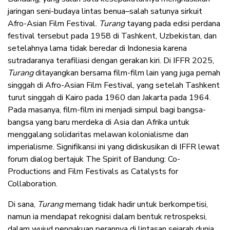
jaringan seni-budaya lintas benua–salah satunya sirkuit
Afro-Asian Film Festival.
Turang
tayang pada edisi perdana
festival tersebut pada 1958 di Tashkent, Uzbekistan, dan
setelahnya lama tidak beredar di Indonesia karena
sutradaranya terafiliasi dengan gerakan kiri. Di IFFR 2025,
Turang
ditayangkan bersama film-film lain yang juga pernah
singgah di Afro-Asian Film Festival, yang setelah Tashkent
turut singgah di Kairo pada 1960 dan Jakarta pada 1964.
Pada masanya, film-film ini menjadi simpul bagi bangsa-
bangsa yang baru merdeka di Asia dan Afrika untuk
menggalang solidaritas melawan kolonialisme dan
imperialisme. Signifikansi ini yang didiskusikan di IFFR lewat
forum dialog bertajuk The Spirit of Bandung: Co-
Productions and Film Festivals as Catalysts for
Collaboration.
Di sana,
Turang
memang tidak hadir untuk berkompetisi,
namun ia mendapat rekognisi dalam bentuk retrospeksi,
dalam wujud pengakuan perannya di lintasan sejarah dunia.