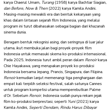
karya Chaerul Umam
, Turang
(1958) karya Bachtiar Siagian
,
dan Before, Now & Then
(2022) karya Kamila Andini
.
Masing-masing mewakili era dan bentuk kekaryaan yang
khas dalam lintasan sejarah film Indonesia, yang melalui
program ini turut dibahasakan sebagai bagian dari khazanah
sinema dunia.
Beragam bentuk rekognisi asing, dan seringnya di luar jalur
utama, ikut membuka jalan bagi proyek-proyek film
Indonesia untuk memasuki skema ko-produksi internasional.
Pada 2025, Indonesia turut ambil peran dalam
Renoir
karya
Chie Hayakawa, yang merupakan proyek ko-produksi
Indonesia bersama Jepang, Prancis, Singapura, dan Filipina.
Renoir
kemudian lanjut memenangi tiga penghargaan dan
empat kali terpilih seleksi festival, salah satunya Cannes
untuk program kompetisi utama memperebutkan Palme
d’Or. Sebelum
Renoir
, Indonesia sudah punya rekam jejak
film ko-produksi berprestasi, seperti
Yuni
(2021) karya
Kamila Andini
,
Seperti Dendam, Rindu Harus Dibayar