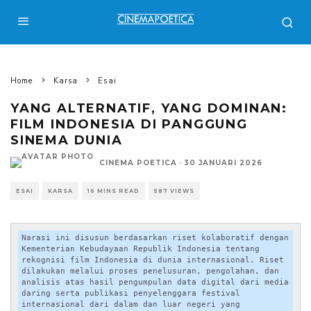
Home
Karsa
Esai
YANG ALTERNATIF, YANG DOMINAN:
FILM INDONESIA DI PANGGUNG
SINEMA DUNIA
CINEMA POETICA
·
30 JANUARI 2026
ESAI
KARSA
16 MINS READ
587 VIEWS
Narasi ini disusun berdasarkan riset kolaboratif dengan 
Kementerian Kebudayaan Republik Indonesia tentang 
rekognisi film Indonesia di dunia internasional. Riset 
dilakukan melalui proses penelusuran, pengolahan, dan 
analisis atas hasil pengumpulan data digital dari media 
daring serta publikasi penyelenggara festival 
internasional dari dalam dan luar negeri yang 