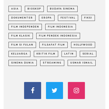
ASIA
BIOSKOP
BUDAYA SINEMA
DOKUMENTER
EROPA
FESTIVAL
FIKSI
FILM INDEPENDEN
FILM INDONESIA
FILM KLASIK
FILM PENDEK INDONESIA
FILM SI FULAN
FILSAFAT FILM
HOLLYWOOD
KELUARGA
KRITIK FILM
LATIN
SERIAL
SINEMA DUNIA
STREAMING
USMAR ISMAIL