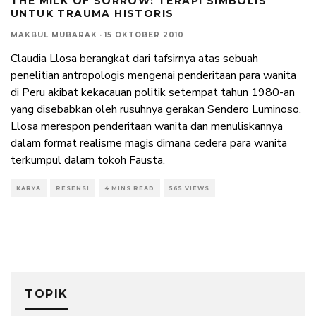
THE MILK OF SORROW: TERAPI SIMBOLIS
UNTUK TRAUMA HISTORIS
MAKBUL MUBARAK
·
15 OKTOBER 2010
Claudia Llosa berangkat dari tafsirnya atas sebuah
penelitian antropologis mengenai penderitaan para wanita
di Peru akibat kekacauan politik setempat tahun 1980-an
yang disebabkan oleh rusuhnya gerakan Sendero Luminoso.
Llosa merespon penderitaan wanita dan menuliskannya
dalam format realisme magis dimana cedera para wanita
terkumpul dalam tokoh Fausta.
KARYA
RESENSI
4 MINS READ
565 VIEWS
TOPIK