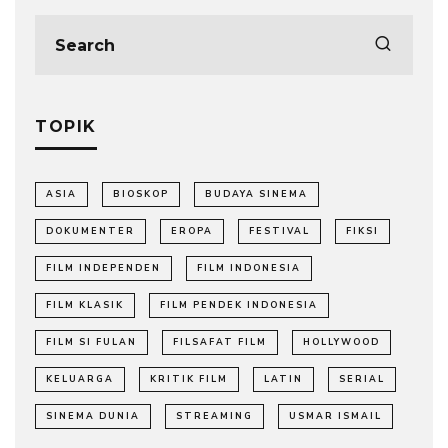
TOPIK
ASIA
BIOSKOP
BUDAYA SINEMA
DOKUMENTER
EROPA
FESTIVAL
FIKSI
FILM INDEPENDEN
FILM INDONESIA
FILM KLASIK
FILM PENDEK INDONESIA
FILM SI FULAN
FILSAFAT FILM
HOLLYWOOD
KELUARGA
KRITIK FILM
LATIN
SERIAL
SINEMA DUNIA
STREAMING
USMAR ISMAIL