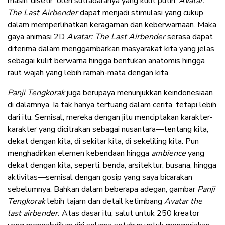
masih ‘disetir’ oleh sutradaranya yang kulit putih,
Avatar:
The Last Airbender
dapat menjadi stimulasi yang cukup
dalam memperlihatkan keragaman dan keberwarnaan. Maka
gaya animasi 2D
Avatar: The Last Airbender
serasa dapat
diterima dalam menggambarkan masyarakat kita yang jelas
sebagai kulit berwarna hingga bentukan anatomis hingga
raut wajah yang lebih ramah-mata dengan kita.
Panji Tengkorak
juga berupaya menunjukkan keindonesiaan
di dalamnya. Ia tak hanya tertuang dalam cerita, tetapi lebih
dari itu. Semisal, mereka dengan jitu menciptakan karakter-
karakter yang dicitrakan sebagai nusantara—tentang kita,
dekat dengan kita, di sekitar kita, di sekeliling kita. Pun
menghadirkan elemen kebendaan hingga
ambience
yang
dekat dengan kita, seperti: benda, arsitektur, busana, hingga
aktivitas—semisal dengan gosip yang saya bicarakan
sebelumnya. Bahkan dalam beberapa adegan, gambar
Panji
Tengkorak
lebih tajam dan detail ketimbang
Avatar the
last airbender.
Atas dasar itu, salut untuk 250 kreator