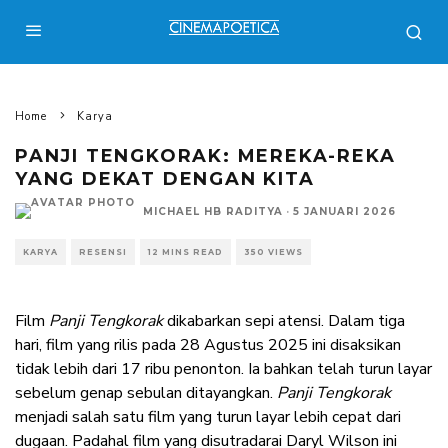
Home
Karya
PANJI TENGKORAK: MEREKA-REKA
YANG DEKAT DENGAN KITA
MICHAEL HB RADITYA
·
5 JANUARI 2026
KARYA
RESENSI
12 MINS READ
350 VIEWS
Film
Panji Tengkorak
dikabarkan sepi atensi. Dalam tiga
hari, film yang rilis pada 28 Agustus 2025 ini disaksikan
tidak lebih dari 17 ribu penonton. Ia bahkan telah turun layar
sebelum genap sebulan ditayangkan.
Panji Tengkorak
menjadi salah satu film yang turun layar lebih cepat dari
dugaan. Padahal film yang disutradarai Daryl Wilson ini