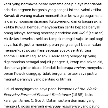
kecil yang bermakna besar bernama gosip. Saya mendapati
ada dua segmen bergosip yang sangat intens, yakni ketika
Kuwuk di warung makan menceritakan ke warga bagaimana
ia dan rombongan diserang Kalawereng; dan di bagian akhir,
ketika Kuwuk kembali menyebarkan cerita kepada banyak
orang lainnya tentang seorang pendekar dari
kidul
(selatan).
Aktivitas tersebut sekilas tampak mengisi saja, tetapi bagi
saya, hal itu justru memiliki peran yang sangat besar, yakni
memperkuat posisi Panji sebagai sosok sentral, tapi
anomali. Belum lagi sosok Kuwuk sang penggosip yang
digambarkan sebagai prajurit pengecut, kerap melarikan diri,
dan hanya pintar bicara. Kendati beberapa
review
menyebut
peran Kuwuk dianggap tidak berguna
,
tetapi saya justru
melihat perannya yang penting di film ini.
Hal ini mengingatkan saya pada
Weapons of the Weak:
Everyday Forms of Peasant Resistance
(1985), buku
karangan James C. Scott. Dalam sistem dominasi yang
mengikat, gosip menjadi
everyday resistence
yang paling