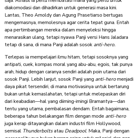
saja. Alhasil ia perlu membatasi mana yang perlu untuk
diakomodasi dan dihadirkan untuk generasi masa kini.
Lantas, Theo Arnoldy dan Agung Prasetiarso bertugas
mengemasnya, memolesnya agar cerita tepat guna. Entah
apa pertimbangan mereka dalam menyeleksi hingga
menarasikan ulang, tetapi nyawa Panji versi Hans Jaladara
tetap di sana, di mana Panji adalah sosok
anti-hero.
Terlepas ia mempelajari ilmu hitam, tetapi sosoknya yang
antipati, cuek, kompas moral yang abu-abu, egois, tak punya
arah, hidup dengan caranya sendiri adalah poin utama dari
sosok Panji. Lebih lanjut, sosok Panji yang
anti-hero
menjadi
daya pikat tersendiri, di mana motivasinya untuk bertarung
bukan untuk kemaslahatan, tetapi untuk melepaskan diri
dari keabadian—hal yang diiming-imingi Bramantya—dan
tentu yang utama, pembalasan dendam. Entah bagaimana,
beberapa tahun belakangan film dengan mode
anti-hero
juga kerap ditayangkan dalam industri film Hollywood,
semisal
Thunderbolts
atau
Deadpool
. Maka, Panji dengan