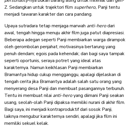
personality
-nya bukan barang asing untuk milenial dan gen-
Z. Sedangkan untuk trajektori film
superhero,
Panji tentu
menjadi tawaran karakter dan cara pandang.
Upaya sutradara tetap menjaga marwah
anti-hero
dari
awal, tengah hingga menuju akhir film juga patut diapresiasi.
Beberapa adegan seperti Panji membiarkan warga dirampok
oleh gerombolan penjahat; motivasinya bertarung yang
penuh dendam; egois pada kehendak; dan bagi saya tampak
seperti oportunis, seraya potret yang ideal atas
karakternya. Namun keikhlasan Panji membiarkan
Bramantya hidup cukup mengganggu, apalagi dijelaskan di
tengah cerita jika Bramantya adalah salah satu orang yang
menyerang desa Panji dan membuat pasangannya terbunuh.
Tentu ini membuat nilai
anti-hero
yang diimani Panji seakan
usang, seolah-olah Panji dipaksa memiliki nurani di akhir film.
Bagi saya, ini menjadi kontraproduktif dari sosok Panji,
laiknya mengubur karakternya sendiri, apalagi jika film ini
memiliki sekuel kelak.