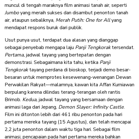
muncul di tengah maraknya film animasi tanah air, seperti
Jumbo
yang meraih sukses dan disambut penonton tanah
air, ataupun sebaliknya,
Merah Putih: One for All
yang
mendapat respons buruk dari publik.
Usut punya usut, terdapat dua alasan yang dianggap
sebagai penyebab mengapa laju
Panji Tengkorak
tersendat.
Pertama,
jadwal tayang yang bertepatan dengan
demonstrasi. Sebagaimana kita tahu, ketika
Panji
Tengkorak
tayang perdana di bioskop, terjadi demo besar-
besaran untuk memprotes kesewenang-wenangan Dewan
Perwakilan Rakyat—malamnya, kawan kita Affan Kurniawan
berpulang karena dilindas terang-terangan oleh rantis
Brimob.
Kedua,
jadwal tayang yang bersamaan dengan
animasi laga dari Jepang,
Demon Slayer: Infinity Castle
.
Film ini ditonton lebih dari 461 ribu penonton pada hari
pertama mereka tayang (15 Agustus), dan telah mencapai
2,2 juta penonton dalam waktu tiga hari. Sebagai film
animasi, pencapaian pada hari pertama mereka bahkan