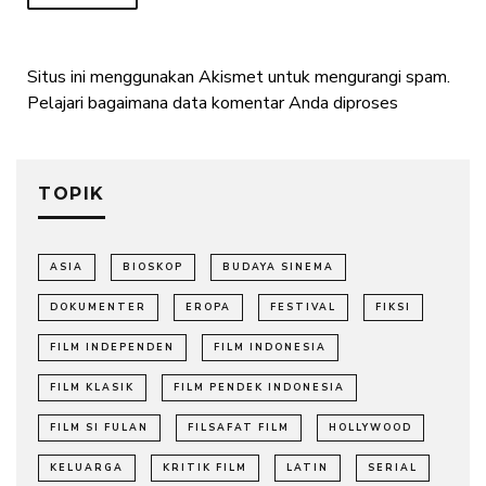
Situs ini menggunakan Akismet untuk mengurangi spam.
Pelajari bagaimana data komentar Anda diproses
TOPIK
ASIA
BIOSKOP
BUDAYA SINEMA
DOKUMENTER
EROPA
FESTIVAL
FIKSI
FILM INDEPENDEN
FILM INDONESIA
FILM KLASIK
FILM PENDEK INDONESIA
FILM SI FULAN
FILSAFAT FILM
HOLLYWOOD
KELUARGA
KRITIK FILM
LATIN
SERIAL