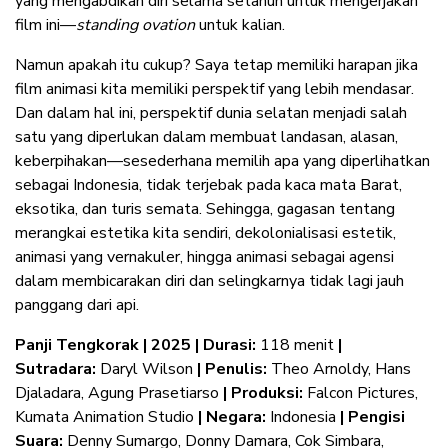
yang mengabdikan diri selama setahun untuk mengerjakan
film ini—
standing ovation
untuk kalian.
Namun apakah itu cukup? Saya tetap memiliki harapan jika
film animasi kita memiliki perspektif yang lebih mendasar.
Dan dalam hal ini, perspektif dunia selatan menjadi salah
satu yang diperlukan dalam membuat landasan, alasan,
keberpihakan—sesederhana memilih apa yang diperlihatkan
sebagai Indonesia, tidak terjebak pada kaca mata Barat,
eksotika, dan turis semata. Sehingga, gagasan tentang
merangkai estetika kita sendiri, dekolonialisasi estetik,
animasi yang vernakuler, hingga animasi sebagai agensi
dalam membicarakan diri dan selingkarnya tidak lagi jauh
panggang dari api.
Panji Tengkorak | 2025 |
Durasi:
118 menit
|
Sutradara:
Daryl Wilson
| Penulis:
Theo Arnoldy, Hans
Djaladara, Agung Prasetiarso
| Produksi:
Falcon Pictures,
Kumata Animation Studio
| Negara:
Indonesia
| Pengisi
Suara:
Denny Sumargo, Donny Damara, Cok Simbara,