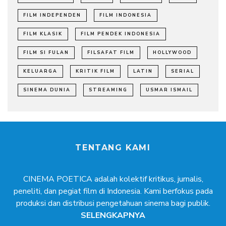
FILM INDEPENDEN
FILM INDONESIA
FILM KLASIK
FILM PENDEK INDONESIA
FILM SI FULAN
FILSAFAT FILM
HOLLYWOOD
KELUARGA
KRITIK FILM
LATIN
SERIAL
SINEMA DUNIA
STREAMING
USMAR ISMAIL
TENTANG KAMI
CINEMA POETICA adalah kolektif kritikus, jurnalis,
peneliti, dan pegiat film di Indonesia. Kami berfokus pada
produksi dan distribusi pengetahuan sinema bagi publik.
SELENGKAPNYA