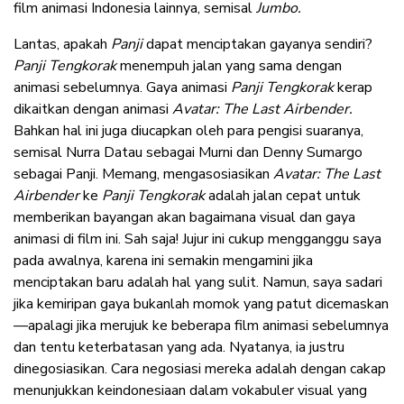
film animasi Indonesia lainnya, semisal
Jumbo.
Lantas, apakah
Panji
dapat menciptakan gayanya sendiri?
Panji Tengkorak
menempuh jalan yang sama dengan
animasi sebelumnya. Gaya animasi
Panji Tengkorak
kerap
dikaitkan dengan animasi
Avatar: The Last Airbender.
Bahkan hal ini juga diucapkan oleh para pengisi suaranya,
semisal Nurra Datau sebagai Murni dan Denny Sumargo
sebagai Panji. Memang, mengasosiasikan
Avatar: The Last
Airbender
ke
Panji Tengkorak
adalah jalan cepat untuk
memberikan bayangan akan bagaimana visual dan gaya
animasi di film ini. Sah saja! Jujur ini cukup mengganggu saya
pada awalnya, karena ini semakin mengamini jika
menciptakan baru adalah hal yang sulit. Namun, saya sadari
jika kemiripan gaya bukanlah momok yang patut dicemaskan
—apalagi jika merujuk ke beberapa film animasi sebelumnya
dan tentu keterbatasan yang ada. Nyatanya, ia justru
dinegosiasikan. Cara negosiasi mereka adalah dengan cakap
menunjukkan keindonesiaan dalam vokabuler visual yang