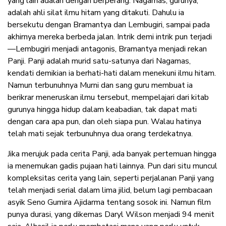
yang lain adalah dengan berperang. Nagamas, gurunya,
adalah ahli silat ilmu hitam yang ditakuti. Dahulu ia
bersekutu dengan Bramantya dan Lembugiri, sampai pada
akhirnya mereka berbeda jalan. Intrik demi intrik pun terjadi
—Lembugiri menjadi antagonis, Bramantya menjadi rekan
Panji. Panji adalah murid satu-satunya dari Nagamas,
kendati demikian ia berhati-hati dalam menekuni ilmu hitam.
Namun terbunuhnya Murni dan sang guru membuat ia
berikrar meneruskan ilmu tersebut, mempelajari dari kitab
gurunya hingga hidup dalam keabadian, tak dapat mati
dengan cara apa pun, dan oleh siapa pun. Walau hatinya
telah mati sejak terbunuhnya dua orang terdekatnya.
Jika merujuk pada cerita Panji, ada banyak pertemuan hingga
ia menemukan gadis pujaan hati lainnya. Pun dari situ muncul
kompleksitas cerita yang lain, seperti perjalanan Panji yang
telah menjadi serial dalam lima jilid, belum lagi pembacaan
asyik Seno Gumira Ajidarma tentang sosok ini. Namun film
punya durasi, yang dikemas Daryl Wilson menjadi 94 menit