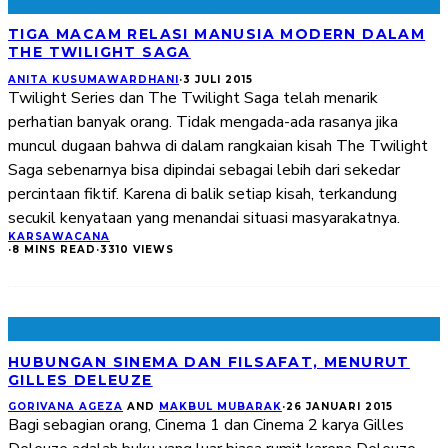
TIGA MACAM RELASI MANUSIA MODERN DALAM
THE TWILIGHT SAGA
ANITA KUSUMAWARDHANI
·
3 JULI 2015
Twilight Series dan The Twilight Saga telah menarik
perhatian banyak orang. Tidak mengada-ada rasanya jika
muncul dugaan bahwa di dalam rangkaian kisah The Twilight
Saga sebenarnya bisa dipindai sebagai lebih dari sekedar
percintaan fiktif. Karena di balik setiap kisah, terkandung
secukil kenyataan yang menandai situasi masyarakatnya.
KARSA
WACANA
·
8 MINS READ
·
3310 VIEWS
HUBUNGAN SINEMA DAN FILSAFAT, MENURUT
GILLES DELEUZE
GORIVANA AGEZA
AND
MAKBUL MUBARAK
·
26 JANUARI 2015
Bagi sebagian orang, Cinema 1 dan Cinema 2 karya Gilles