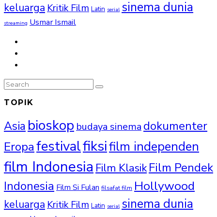
sinema dunia
keluarga
Kritik Film
Latin
serial
Usmar Ismail
streaming
TOPIK
bioskop
Asia
dokumenter
budaya sinema
fiksi
festival
film independen
Eropa
film Indonesia
Film Pendek
Film Klasik
Hollywood
Indonesia
Film Si Fulan
filsafat film
sinema dunia
keluarga
Kritik Film
Latin
serial