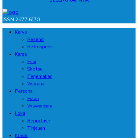
SELENGKAPNYA
ISSN 2477-6130
Karya
Resensi
Retrospeksi
Karsa
Esai
Sketsa
Terjemahan
Wacana
Persona
Fulan
Wawancara
Loka
Reportase
Tinjauan
Klasik