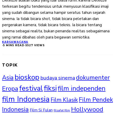
Deleuze adalah buku yang luar biasa rumit karena Deleuze
terkesan begitu tendensius untuk menyusun klasifikasi imaji
yang sudah dibangun selama hampir seratus tahun sejarah
sinema. Ia tidak bicara shot, tidak bicara peletakan dan
pergerakan kamera, tidak bicara teknis. Ia bicara tentang
sinema sebagai realita, bukan penanda realitas sebagaimana
yang ramai dibahas oleh para begawan semiotika.
KARSA
WACANA
·
5 MINS READ
·
5527 VIEWS
TOPIK
bioskop
Asia
dokumenter
budaya sinema
fiksi
festival
film independen
Eropa
film Indonesia
Film Pendek
Film Klasik
Hollywood
Indonesia
Film Si Fulan
filsafat film