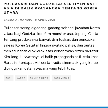
PULGASARI DAN GODZILLA: SENTIMEN ANTI-
ASIA DI BALIK PRASANGKA TENTANG KOREA
UTARA
SABDA ARMANDIO
·
8 APRIL 2021
Pulgasari sering digadang-gadang sebagai jawaban Korea
Utara bagi Godzila, ikon film monster asal Jepang. Cerita
tentang produksinya banyak dimitoskan, dari penculikan
sineas Korea Selatan hingga syuting paksa, dan lantas
menjadi bahan olok-olok atas kebobrokan rezim diktator
Kim Jong-il. Nyatanya, di balik propaganda anti-Asia khas
Barat ini, terdapat visi serta tradisi sinematik yang kerap
dipinggirkan dalam wacana yang lebih luas.
ESAI
KARSA
16 MINS READ
2055 VIEWS