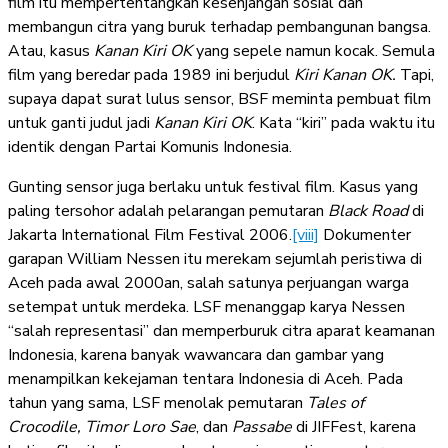
film itu mempertentangkan kesenjangan sosial dan
membangun citra yang buruk terhadap pembangunan bangsa.
Atau, kasus
Kanan Kiri OK
yang sepele namun kocak. Semula
film yang beredar pada 1989 ini berjudul
Kiri Kanan OK.
Tapi,
supaya dapat surat lulus sensor, BSF meminta pembuat film
untuk ganti judul jadi
Kanan Kiri OK
. Kata “kiri” pada waktu itu
identik dengan Partai Komunis Indonesia.
Gunting sensor juga berlaku untuk festival film. Kasus yang
paling tersohor adalah pelarangan pemutaran
Black Road
di
Jakarta International Film Festival 2006.
[viii]
Dokumenter
garapan William Nessen itu merekam sejumlah peristiwa di
Aceh pada awal 2000an, salah satunya perjuangan warga
setempat untuk merdeka. LSF menanggap karya Nessen
“salah representasi” dan memperburuk citra aparat keamanan
Indonesia, karena banyak wawancara dan gambar yang
menampilkan kekejaman tentara Indonesia di Aceh. Pada
tahun yang sama, LSF menolak pemutaran
Tales of
Crocodile, Timor Loro Sae
, dan
Passabe
di JIFFest, karena