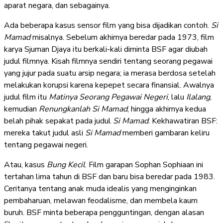
aparat negara, dan sebagainya.
Ada beberapa kasus sensor film yang bisa dijadikan contoh.
Si
Mamad
misalnya. Sebelum akhirnya beredar pada 1973, film
karya Sjuman Djaya itu berkali-kali diminta BSF agar diubah
judul filmnya. Kisah filmnya sendiri tentang seorang pegawai
yang jujur pada suatu arsip negara; ia merasa berdosa setelah
melakukan korupsi karena kepepet secara finansial. Awalnya
judul film itu
Matinya Seorang Pegawai Negeri
, lalu
Ilalang
,
kemudian
Renungkanlah Si Mamad
, hingga akhirnya kedua
belah pihak sepakat pada judul
Si Mamad
. Kekhawatiran BSF:
mereka takut judul asli
Si Mamad
memberi gambaran keliru
tentang pegawai negeri.
Atau, kasus
Bung Kecil
. Film garapan Sophan Sophiaan ini
tertahan lima tahun di BSF dan baru bisa beredar pada 1983.
Ceritanya tentang anak muda idealis yang menginginkan
pembaharuan, melawan feodalisme, dan membela kaum
buruh. BSF minta beberapa pengguntingan, dengan alasan