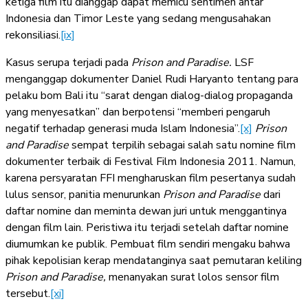
ketiga film itu dianggap dapat memicu sentimen antar
Indonesia dan Timor Leste yang sedang mengusahakan
rekonsiliasi.
[ix]
Kasus serupa terjadi pada
Prison and Paradise.
LSF
menganggap dokumenter Daniel Rudi Haryanto tentang para
pelaku bom Bali itu “sarat dengan dialog-dialog propaganda
yang menyesatkan” dan berpotensi “memberi pengaruh
negatif terhadap generasi muda Islam Indonesia”.
[x]
Prison
and Paradise
sempat terpilih sebagai salah satu nomine film
dokumenter terbaik di Festival Film Indonesia 2011. Namun,
karena persyaratan FFI mengharuskan film pesertanya sudah
lulus sensor, panitia menurunkan
Prison and Paradise
dari
daftar nomine dan meminta dewan juri untuk menggantinya
dengan film lain. Peristiwa itu terjadi setelah daftar nomine
diumumkan ke publik. Pembuat film sendiri mengaku bahwa
pihak kepolisian kerap mendatanginya saat pemutaran keliling
Prison and Paradise,
menanyakan surat lolos sensor film
tersebut.
[xi]