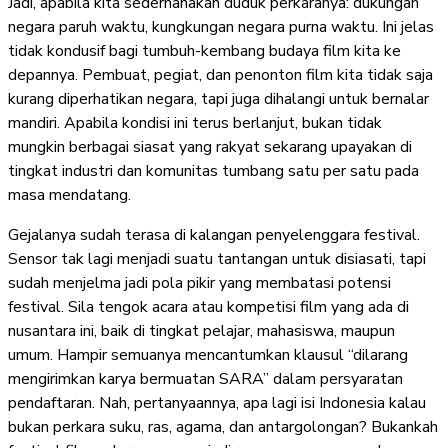
Jadi, apabila kita sederhanakan duduk perkaranya: dukungan
negara paruh waktu, kungkungan negara purna waktu. Ini jelas
tidak kondusif bagi tumbuh-kembang budaya film kita ke
depannya. Pembuat, pegiat, dan penonton film kita tidak saja
kurang diperhatikan negara, tapi juga dihalangi untuk bernalar
mandiri. Apabila kondisi ini terus berlanjut, bukan tidak
mungkin berbagai siasat yang rakyat sekarang upayakan di
tingkat industri dan komunitas tumbang satu per satu pada
masa mendatang.
Gejalanya sudah terasa di kalangan penyelenggara festival.
Sensor tak lagi menjadi suatu tantangan untuk disiasati, tapi
sudah menjelma jadi pola pikir yang membatasi potensi
festival. Sila tengok acara atau kompetisi film yang ada di
nusantara ini, baik di tingkat pelajar, mahasiswa, maupun
umum. Hampir semuanya mencantumkan klausul “dilarang
mengirimkan karya bermuatan SARA” dalam persyaratan
pendaftaran. Nah, pertanyaannya, apa lagi isi Indonesia kalau
bukan perkara suku, ras, agama, dan antargolongan? Bukankah