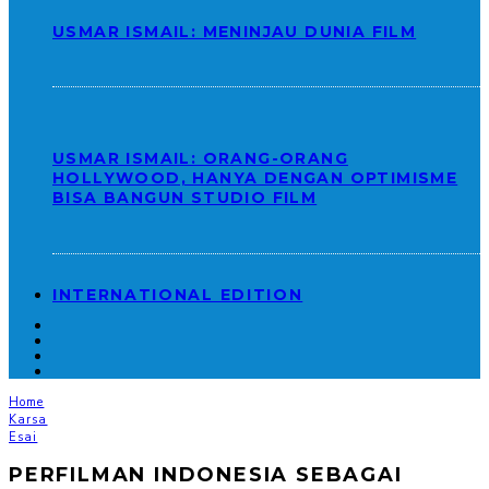
USMAR ISMAIL: MENINJAU DUNIA FILM
USMAR ISMAIL: ORANG-ORANG
HOLLYWOOD, HANYA DENGAN OPTIMISME
BISA BANGUN STUDIO FILM
INTERNATIONAL EDITION
Home
Karsa
Esai
PERFILMAN INDONESIA SEBAGAI