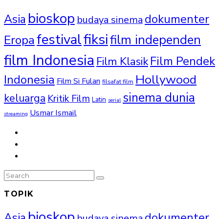
bioskop
Asia
dokumenter
budaya sinema
fiksi
festival
film independen
Eropa
film Indonesia
Film Pendek
Film Klasik
Hollywood
Indonesia
Film Si Fulan
filsafat film
sinema dunia
keluarga
Kritik Film
Latin
serial
Usmar Ismail
streaming
TOPIK
bioskop
Asia
dokumenter
budaya sinema