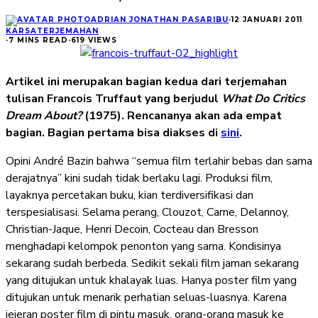
ADRIAN JONATHAN PASARIBU
·
12 JANUARI 2011
KARSA
TERJEMAHAN
·
7 MINS READ
·
619 VIEWS
Artikel ini merupakan bagian kedua dari terjemahan
tulisan Francois Truffaut yang berjudul
What Do Critics
Dream About?
(1975). Rencananya akan ada empat
bagian. Bagian pertama bisa diakses di
sini
.
Opini André Bazin bahwa “semua film terlahir bebas dan sama
derajatnya” kini sudah tidak berlaku lagi. Produksi film,
layaknya percetakan buku, kian terdiversifikasi dan
terspesialisasi. Selama perang, Clouzot, Carne, Delannoy,
Christian-Jaque, Henri Decoin, Cocteau dan Bresson
menghadapi kelompok penonton yang sama. Kondisinya
sekarang sudah berbeda. Sedikit sekali film jaman sekarang
yang ditujukan untuk khalayak luas. Hanya poster film yang
ditujukan untuk menarik perhatian seluas-luasnya. Karena
jejeran poster film di pintu masuk, orang-orang masuk ke