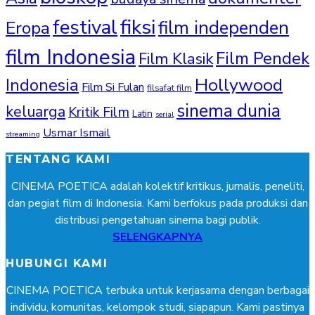
fiksi
festival
film independen
Eropa
film Indonesia
Film Pendek
Film Klasik
Hollywood
Indonesia
Film Si Fulan
filsafat film
sinema dunia
keluarga
Kritik Film
Latin
serial
Usmar Ismail
streaming
TENTANG KAMI
CINEMA POETICA adalah kolektif kritikus, jurnalis, peneliti,
dan pegiat film di Indonesia. Kami berfokus pada produksi dan
distribusi pengetahuan sinema bagi publik.
SELENGKAPNYA
HUBUNGI KAMI
CINEMA POETICA terbuka untuk kerjasama dengan berbagai
individu, komunitas, kelompok studi, siapapun. Kami pastinya