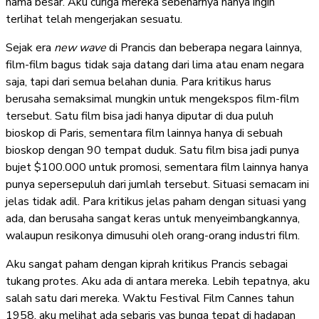
nama besar. Aku curiga mereka sebenarnya hanya ingin
terlihat telah mengerjakan sesuatu.
Sejak era
new wave
di Prancis dan beberapa negara lainnya,
film-film bagus tidak saja datang dari lima atau enam negara
saja, tapi dari semua belahan dunia. Para kritikus harus
berusaha semaksimal mungkin untuk mengekspos film-film
tersebut. Satu film bisa jadi hanya diputar di dua puluh
bioskop di Paris, sementara film lainnya hanya di sebuah
bioskop dengan 90 tempat duduk. Satu film bisa jadi punya
bujet $100.000 untuk promosi, sementara film lainnya hanya
punya sepersepuluh dari jumlah tersebut. Situasi semacam ini
jelas tidak adil. Para kritikus jelas paham dengan situasi yang
ada, dan berusaha sangat keras untuk menyeimbangkannya,
walaupun resikonya dimusuhi oleh orang-orang industri film.
Aku sangat paham dengan kiprah kritikus Prancis sebagai
tukang protes. Aku ada di antara mereka. Lebih tepatnya, aku
salah satu dari mereka. Waktu Festival Film Cannes tahun
1958, aku melihat ada sebaris vas bunga tepat di hadapan