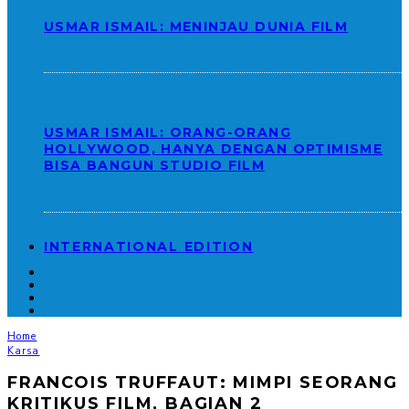
USMAR ISMAIL: MENINJAU DUNIA FILM
USMAR ISMAIL: ORANG-ORANG
HOLLYWOOD, HANYA DENGAN OPTIMISME
BISA BANGUN STUDIO FILM
INTERNATIONAL EDITION
Home
Karsa
FRANCOIS TRUFFAUT: MIMPI SEORANG
KRITIKUS FILM, BAGIAN 2