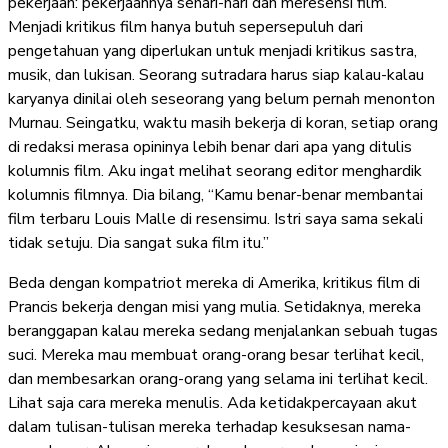
pekerjaan: pekerjaannya sehari-hari dan meresensi film.
Menjadi kritikus film hanya butuh sepersepuluh dari
pengetahuan yang diperlukan untuk menjadi kritikus sastra,
musik, dan lukisan. Seorang sutradara harus siap kalau-kalau
karyanya dinilai oleh seseorang yang belum pernah menonton
Murnau. Seingatku, waktu masih bekerja di koran, setiap orang
di redaksi merasa opininya lebih benar dari apa yang ditulis
kolumnis film. Aku ingat melihat seorang editor menghardik
kolumnis filmnya. Dia bilang, “Kamu benar-benar membantai
film terbaru Louis Malle di resensimu. Istri saya sama sekali
tidak setuju. Dia sangat suka film itu.”
Beda dengan kompatriot mereka di Amerika, kritikus film di
Prancis bekerja dengan misi yang mulia. Setidaknya, mereka
beranggapan kalau mereka sedang menjalankan sebuah tugas
suci. Mereka mau membuat orang-orang besar terlihat kecil,
dan membesarkan orang-orang yang selama ini terlihat kecil.
Lihat saja cara mereka menulis. Ada ketidakpercayaan akut
dalam tulisan-tulisan mereka terhadap kesuksesan nama-