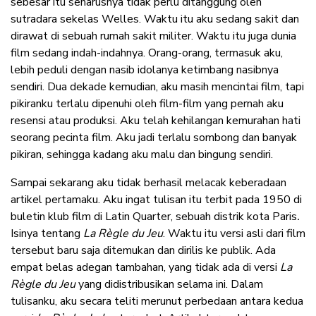
sebesar itu seharusnya tidak perlu ditanggung oleh
sutradara sekelas Welles. Waktu itu aku sedang sakit dan
dirawat di sebuah rumah sakit militer. Waktu itu juga dunia
film sedang indah-indahnya. Orang-orang, termasuk aku,
lebih peduli dengan nasib idolanya ketimbang nasibnya
sendiri. Dua dekade kemudian, aku masih mencintai film, tapi
pikiranku terlalu dipenuhi oleh film-film yang pernah aku
resensi atau produksi. Aku telah kehilangan kemurahan hati
seorang pecinta film. Aku jadi terlalu sombong dan banyak
pikiran, sehingga kadang aku malu dan bingung sendiri.
Sampai sekarang aku tidak berhasil melacak keberadaan
artikel pertamaku. Aku ingat tulisan itu terbit pada 1950 di
buletin klub film di Latin Quarter, sebuah distrik kota Paris
.
Isinya tentang
La Règle du Jeu
. Waktu itu versi asli dari film
tersebut baru saja ditemukan dan dirilis ke publik. Ada
empat belas adegan tambahan, yang tidak ada di versi
La
Règle du Jeu
yang didistribusikan selama ini. Dalam
tulisanku, aku secara teliti merunut perbedaan antara kedua