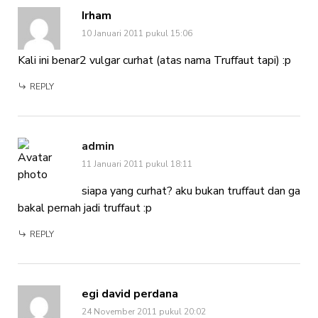
Irham
10 Januari 2011 pukul 15:06
Kali ini benar2 vulgar curhat (atas nama Truffaut tapi) :p
REPLY
admin
11 Januari 2011 pukul 18:11
siapa yang curhat? aku bukan truffaut dan ga
bakal pernah jadi truffaut :p
REPLY
egi david perdana
24 November 2011 pukul 20:02