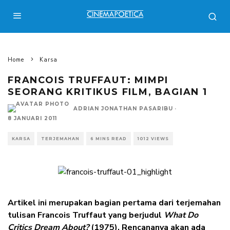
Home
Karsa
FRANCOIS TRUFFAUT: MIMPI
SEORANG KRITIKUS FILM, BAGIAN 1
ADRIAN JONATHAN PASARIBU
·
8 JANUARI 2011
KARSA
TERJEMAHAN
6 MINS READ
1012 VIEWS
Artikel ini merupakan bagian pertama dari terjemahan
tulisan Francois Truffaut yang berjudul
What Do
Critics Dream About?
(1975). Rencananya akan ada