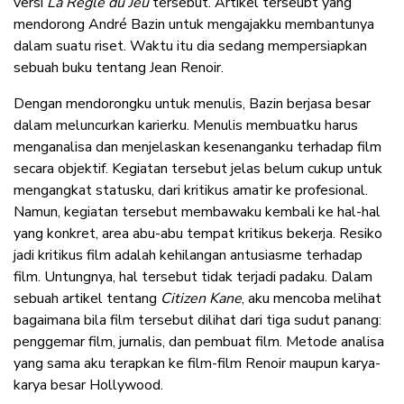
versi
La Règle du Jeu
tersebut. Artikel terseubt yang
mendorong André Bazin untuk mengajakku membantunya
dalam suatu riset. Waktu itu dia sedang mempersiapkan
sebuah buku tentang Jean Renoir.
Dengan mendorongku untuk menulis, Bazin berjasa besar
dalam meluncurkan karierku. Menulis membuatku harus
menganalisa dan menjelaskan kesenanganku terhadap film
secara objektif. Kegiatan tersebut jelas belum cukup untuk
mengangkat statusku, dari kritikus amatir ke profesional.
Namun, kegiatan tersebut membawaku kembali ke hal-hal
yang konkret, area abu-abu tempat kritikus bekerja. Resiko
jadi kritikus film adalah kehilangan antusiasme terhadap
film. Untungnya, hal tersebut tidak terjadi padaku. Dalam
sebuah artikel tentang
Citizen Kane
, aku mencoba melihat
bagaimana bila film tersebut dilihat dari tiga sudut panang:
penggemar film, jurnalis, dan pembuat film. Metode analisa
yang sama aku terapkan ke film-film Renoir maupun karya-
karya besar Hollywood.