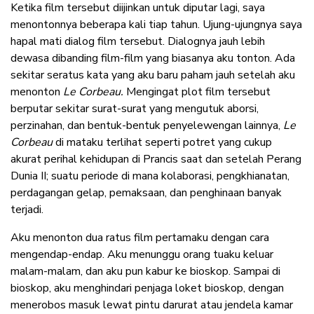
Ketika film tersebut diijinkan untuk diputar lagi, saya
menontonnya beberapa kali tiap tahun. Ujung-ujungnya saya
hapal mati dialog film tersebut. Dialognya jauh lebih
dewasa dibanding film-film yang biasanya aku tonton. Ada
sekitar seratus kata yang aku baru paham jauh setelah aku
menonton
Le Corbeau.
Mengingat plot film tersebut
berputar sekitar surat-surat yang mengutuk aborsi,
perzinahan, dan bentuk-bentuk penyelewengan lainnya,
Le
Corbeau
di mataku terlihat seperti potret yang cukup
akurat perihal kehidupan di Prancis saat dan setelah Perang
Dunia II; suatu periode di mana kolaborasi, pengkhianatan,
perdagangan gelap, pemaksaan, dan penghinaan banyak
terjadi.
Aku menonton dua ratus film pertamaku dengan cara
mengendap-endap. Aku menunggu orang tuaku keluar
malam-malam, dan aku pun kabur ke bioskop. Sampai di
bioskop, aku menghindari penjaga loket bioskop, dengan
menerobos masuk lewat pintu darurat atau jendela kamar