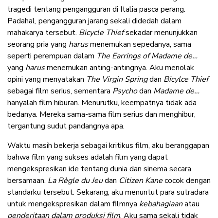
tragedi tentang pengangguran di Italia pasca perang.
Padahal, pengangguran jarang sekali didedah dalam
mahakarya tersebut.
Bicycle Thief
sekadar menunjukkan
seorang pria yang
harus
menemukan sepedanya, sama
seperti perempuan dalam
The Earrings of Madame de…
yang
harus
menemukan anting-antingnya. Aku menolak
opini yang menyatakan
The Virgin Spring
dan
Bicylce Thief
sebagai film serius, sementara
Psycho
dan
Madame de…
hanyalah film hiburan. Menurutku, keempatnya tidak ada
bedanya. Mereka sama-sama film serius dan menghibur,
tergantung sudut pandangnya apa.
Waktu masih bekerja sebagai kritikus film, aku beranggapan
bahwa film yang sukses adalah film yang dapat
mengekspresikan ide tentang dunia dan sinema secara
bersamaan.
La Règle du Jeu
dan
Citizen Kane
cocok dengan
standarku tersebut. Sekarang, aku menuntut para sutradara
untuk mengekspresikan dalam filmnya
kebahagiaan
atau
penderitaan dalam produksi film
. Aku sama sekali tidak