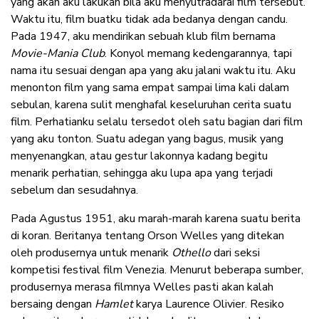
yang akan aku lakukan bila aku menyutradarai film tersebut.
Waktu itu, film buatku tidak ada bedanya dengan candu.
Pada 1947, aku mendirikan sebuah klub film bernama
Movie-Mania Club
. Konyol memang kedengarannya, tapi
nama itu sesuai dengan apa yang aku jalani waktu itu. Aku
menonton film yang sama empat sampai lima kali dalam
sebulan, karena sulit menghafal keseluruhan cerita suatu
film. Perhatianku selalu tersedot oleh satu bagian dari film
yang aku tonton. Suatu adegan yang bagus, musik yang
menyenangkan, atau gestur lakonnya kadang begitu
menarik perhatian, sehingga aku lupa apa yang terjadi
sebelum dan sesudahnya.
Pada Agustus 1951, aku marah-marah karena suatu berita
di koran. Beritanya tentang Orson Welles yang ditekan
oleh produsernya untuk menarik
Othello
dari seksi
kompetisi festival film Venezia. Menurut beberapa sumber,
produsernya merasa filmnya Welles pasti akan kalah
bersaing dengan
Hamlet
karya Laurence Olivier. Resiko