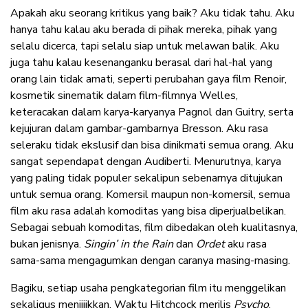
Apakah aku seorang kritikus yang baik? Aku tidak tahu. Aku
hanya tahu kalau aku berada di pihak mereka, pihak yang
selalu dicerca, tapi selalu siap untuk melawan balik. Aku
juga tahu kalau kesenanganku berasal dari hal-hal yang
orang lain tidak amati, seperti perubahan gaya film Renoir,
kosmetik sinematik dalam film-filmnya Welles,
keteracakan dalam karya-karyanya Pagnol dan Guitry, serta
kejujuran dalam gambar-gambarnya Bresson. Aku rasa
seleraku tidak ekslusif dan bisa dinikmati semua orang. Aku
sangat sependapat dengan Audiberti. Menurutnya, karya
yang paling tidak populer sekalipun sebenarnya ditujukan
untuk semua orang. Komersil maupun non-komersil, semua
film aku rasa adalah komoditas yang bisa diperjualbelikan.
Sebagai sebuah komoditas, film dibedakan oleh kualitasnya,
bukan jenisnya.
Singin’ in the Rain
dan
Ordet
aku rasa
sama-sama mengagumkan dengan caranya masing-masing.
Bagiku, setiap usaha pengkategorian film itu menggelikan
sekaligus menjijikkan. Waktu Hitchcock merilis
Psycho
,