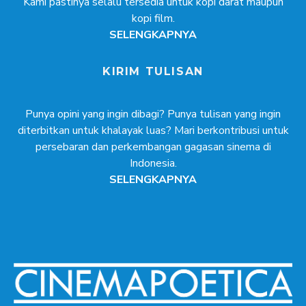
Kami pastinya selalu tersedia untuk kopi darat maupun
kopi film.
SELENGKAPNYA
KIRIM TULISAN
Punya opini yang ingin dibagi? Punya tulisan yang ingin
diterbitkan untuk khalayak luas? Mari berkontribusi untuk
persebaran dan perkembangan gagasan sinema di
Indonesia.
SELENGKAPNYA