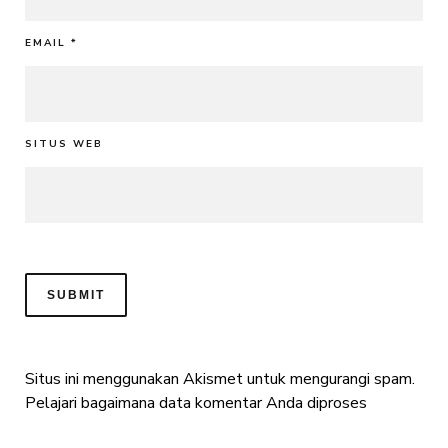
EMAIL
*
SITUS WEB
Situs ini menggunakan Akismet untuk mengurangi spam.
Pelajari bagaimana data komentar Anda diproses