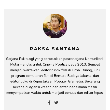
RAKSA SANTANA
Sarjana Psikologi yang berbelok ke pascasarjana Komunikasi.
Mulai menulis untuk Cinema Poetica pada 2013. Sempat
menjadi wartawan, editor rubrik film di Jurnal Ruang, juru
program pemutaran film di Bentara Budaya Jakarta, dan
editor buku di Kepustakaan Populer Gramedia. Sekarang
bekerja di agensi kreatif, dan entah bagaimana masih
menyempatkan waktu untuk menjadi penulis dan editor lepas.