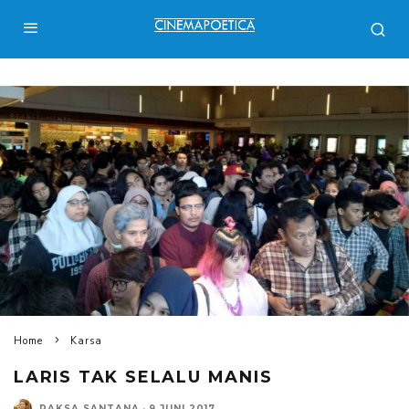
Home
Karsa
LARIS TAK SELALU MANIS
RAKSA SANTANA
·
9 JUNI 2017