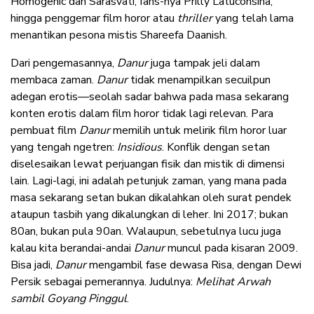
Homogenic dan Sarasvati, fans-nya Prilly Latuconsina,
hingga penggemar film horor atau
thriller
yang telah lama
menantikan pesona mistis Shareefa Daanish.
Dari pengemasannya,
Danur
juga tampak jeli dalam
membaca zaman.
Danur
tidak menampilkan secuilpun
adegan erotis—seolah sadar bahwa pada masa sekarang
konten erotis dalam film horor tidak lagi relevan. Para
pembuat film
Danur
memilih untuk melirik film horor luar
yang tengah ngetren:
Insidious
. Konflik dengan setan
diselesaikan lewat perjuangan fisik dan mistik di dimensi
lain. Lagi-lagi, ini adalah petunjuk zaman, yang mana pada
masa sekarang setan bukan dikalahkan oleh surat pendek
ataupun tasbih yang dikalungkan di leher. Ini 2017; bukan
80an, bukan pula 90an. Walaupun, sebetulnya lucu juga
kalau kita berandai-andai
Danur
muncul pada kisaran 2009.
Bisa jadi,
Danur
mengambil fase dewasa Risa, dengan Dewi
Persik sebagai pemerannya. Judulnya:
Melihat Arwah
sambil Goyang Pinggul
.