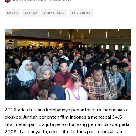
KARSA
SKETSA
5 MINS READ
3817 VIEWS
2016 adalah tahun kembalinya penonton film Indonesia ke
bioskop. Jumlah penonton film Indonesia mencapai 34,5
juta, melampaui 32 juta penonton yang pernah dicapai pada
2008. Tak hanya itu, rekor film terlaris pun terpecahkan.