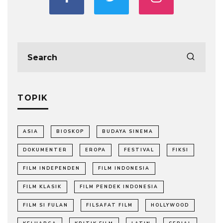
TOPIK
ASIA
BIOSKOP
BUDAYA SINEMA
DOKUMENTER
EROPA
FESTIVAL
FIKSI
FILM INDEPENDEN
FILM INDONESIA
FILM KLASIK
FILM PENDEK INDONESIA
FILM SI FULAN
FILSAFAT FILM
HOLLYWOOD