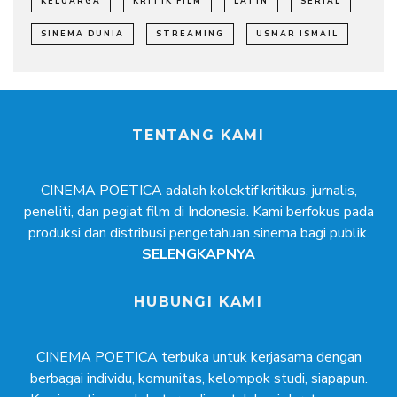
KELUARGA
KRITIK FILM
LATIN
SERIAL
SINEMA DUNIA
STREAMING
USMAR ISMAIL
TENTANG KAMI
CINEMA POETICA adalah kolektif kritikus, jurnalis,
peneliti, dan pegiat film di Indonesia. Kami berfokus pada
produksi dan distribusi pengetahuan sinema bagi publik.
SELENGKAPNYA
HUBUNGI KAMI
CINEMA POETICA terbuka untuk kerjasama dengan
berbagai individu, komunitas, kelompok studi, siapapun.