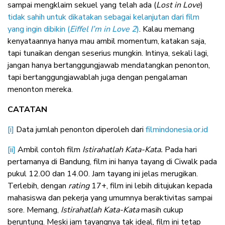
sampai mengklaim sekuel yang telah ada (
Lost in Love
)
tidak sahih untuk dikatakan sebagai kelanjutan dari film
yang ingin dibikin (
Eiffel I’m in Love 2
)
. Kalau memang
kenyataannya hanya mau ambil momentum, katakan saja,
tapi tunaikan dengan seserius mungkin. Intinya, sekali lagi,
jangan hanya bertanggungjawab mendatangkan penonton,
tapi bertanggungjawablah juga dengan pengalaman
menonton mereka.
CATATAN
[i]
Data jumlah penonton diperoleh dari
filmindonesia.or.id
[ii]
Ambil contoh film
Istirahatlah Kata-Kata.
Pada hari
pertamanya di Bandung, film ini hanya tayang di Ciwalk pada
pukul 12.00 dan 14.00. Jam tayang ini jelas merugikan.
Terlebih, dengan
rating
17+, film ini lebih ditujukan kepada
mahasiswa dan pekerja yang umumnya beraktivitas sampai
sore. Memang,
Istirahatlah Kata-Kata
masih cukup
beruntung. Meski jam tayangnya tak ideal, film ini tetap