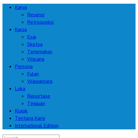
Karya
Resensi
Retrospeksi
Karsa
Esai
Sketsa
Terjemahan
Wacana
Persona
Fulan
Wawancara
Loka
Reportase
Tinjauan
Klasik
Tentang Kami
International Edition