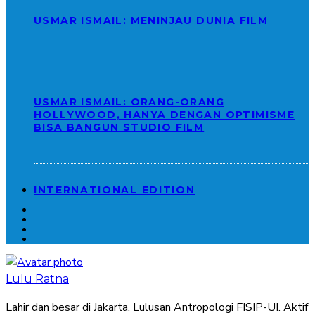
USMAR ISMAIL: MENINJAU DUNIA FILM
USMAR ISMAIL: ORANG-ORANG
HOLLYWOOD, HANYA DENGAN OPTIMISME
BISA BANGUN STUDIO FILM
INTERNATIONAL EDITION
Lulu Ratna
Lahir dan besar di Jakarta. Lulusan Antropologi FISIP-UI. Aktif