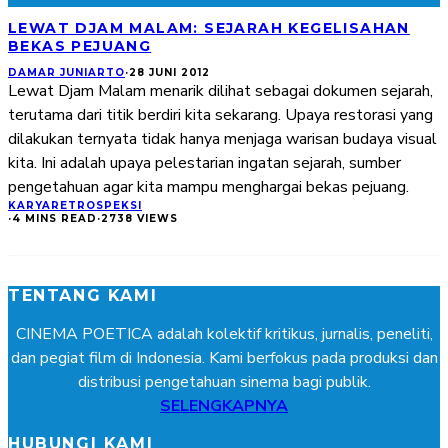
LEWAT DJAM MALAM: SEJARAH KEGELISAHAN
BEKAS PEJUANG
DAMAR JUNIARTO
·
28 JUNI 2012
Lewat Djam Malam menarik dilihat sebagai dokumen sejarah,
terutama dari titik berdiri kita sekarang. Upaya restorasi yang
dilakukan ternyata tidak hanya menjaga warisan budaya visual
kita. Ini adalah upaya pelestarian ingatan sejarah, sumber
pengetahuan agar kita mampu menghargai bekas pejuang.
KARYA
RETROSPEKSI
·
4 MINS READ
·
2738 VIEWS
TENTANG KAMI
CINEMA POETICA adalah kolektif kritikus, jurnalis, peneliti,
dan pegiat film di Indonesia. Kami berfokus pada produksi dan
distribusi pengetahuan sinema bagi publik.
SELENGKAPNYA
HUBUNGI KAMI