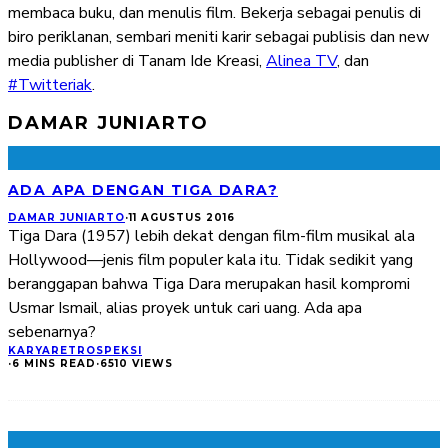
membaca buku, dan menulis film. Bekerja sebagai penulis di
biro periklanan, sembari meniti karir sebagai publisis dan new
media publisher di Tanam Ide Kreasi,
Alinea TV
, dan
#Twitteriak
.
DAMAR JUNIARTO
ADA APA DENGAN TIGA DARA?
DAMAR JUNIARTO
·
11 AGUSTUS 2016
Tiga Dara (1957) lebih dekat dengan film-film musikal ala
Hollywood—jenis film populer kala itu. Tidak sedikit yang
beranggapan bahwa Tiga Dara merupakan hasil kompromi
Usmar Ismail, alias proyek untuk cari uang. Ada apa
sebenarnya?
KARYA
RETROSPEKSI
·
6 MINS READ
·
6510 VIEWS