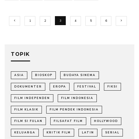
1
2
3
4
5
6
TOPIK
ASIA
BIOSKOP
BUDAYA SINEMA
DOKUMENTER
EROPA
FESTIVAL
FIKSI
FILM INDEPENDEN
FILM INDONESIA
FILM KLASIK
FILM PENDEK INDONESIA
FILM SI FULAN
FILSAFAT FILM
HOLLYWOOD
KELUARGA
KRITIK FILM
LATIN
SERIAL