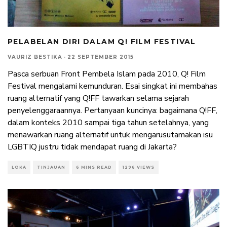
PELABELAN DIRI DALAM Q! FILM FESTIVAL
VAURIZ BESTIKA
·
22 SEPTEMBER 2015
Pasca serbuan Front Pembela Islam pada 2010, Q! Film
Festival mengalami kemunduran. Esai singkat ini membahas
ruang alternatif yang Q!FF tawarkan selama sejarah
penyelenggaraannya. Pertanyaan kuncinya: bagaimana Q!FF,
dalam konteks 2010 sampai tiga tahun setelahnya, yang
menawarkan ruang alternatif untuk mengarusutamakan isu
LGBTIQ justru tidak mendapat ruang di Jakarta?
LOKA
TINJAUAN
6 MINS READ
1296 VIEWS