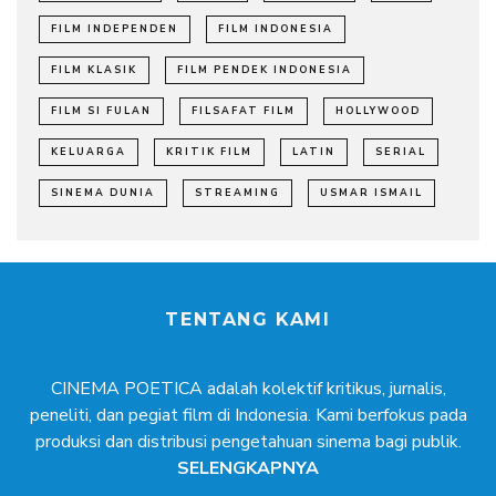
FILM INDEPENDEN
FILM INDONESIA
FILM KLASIK
FILM PENDEK INDONESIA
FILM SI FULAN
FILSAFAT FILM
HOLLYWOOD
KELUARGA
KRITIK FILM
LATIN
SERIAL
SINEMA DUNIA
STREAMING
USMAR ISMAIL
TENTANG KAMI
CINEMA POETICA adalah kolektif kritikus, jurnalis,
peneliti, dan pegiat film di Indonesia. Kami berfokus pada
produksi dan distribusi pengetahuan sinema bagi publik.
SELENGKAPNYA