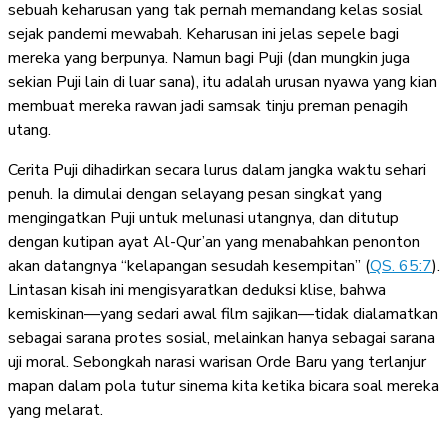
sebuah keharusan yang tak pernah memandang kelas sosial
sejak pandemi mewabah. Keharusan ini jelas sepele bagi
mereka yang berpunya. Namun bagi Puji (dan mungkin juga
sekian Puji lain di luar sana), itu adalah urusan nyawa yang kian
membuat mereka rawan jadi samsak tinju preman penagih
utang.
Cerita Puji dihadirkan secara lurus dalam jangka waktu sehari
penuh. Ia dimulai dengan selayang pesan singkat yang
mengingatkan Puji untuk melunasi utangnya, dan ditutup
dengan kutipan ayat Al-Qur’an yang menabahkan penonton
akan datangnya “kelapangan sesudah kesempitan” (
QS. 65:7
).
Lintasan kisah ini mengisyaratkan deduksi klise, bahwa
kemiskinan—yang sedari awal film sajikan—tidak dialamatkan
sebagai sarana protes sosial, melainkan hanya sebagai sarana
uji moral. Sebongkah narasi warisan Orde Baru yang terlanjur
mapan dalam pola tutur sinema kita ketika bicara soal mereka
yang melarat.