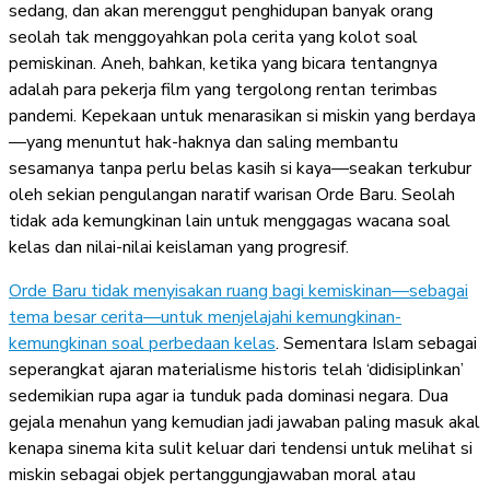
sedang, dan akan merenggut penghidupan banyak orang
seolah tak menggoyahkan pola cerita yang kolot soal
pemiskinan. Aneh, bahkan, ketika yang bicara tentangnya
adalah para pekerja film yang tergolong rentan terimbas
pandemi. Kepekaan untuk menarasikan si miskin yang berdaya
—yang menuntut hak-haknya dan saling membantu
sesamanya tanpa perlu belas kasih si kaya—seakan terkubur
oleh sekian pengulangan naratif warisan Orde Baru. Seolah
tidak ada kemungkinan lain untuk menggagas wacana soal
kelas dan nilai-nilai keislaman yang progresif.
Orde Baru tidak menyisakan ruang bagi kemiskinan—sebagai
tema besar cerita—untuk menjelajahi kemungkinan-
kemungkinan soal perbedaan kelas
. Sementara Islam sebagai
seperangkat ajaran materialisme historis telah ‘didisiplinkan’
sedemikian rupa agar ia tunduk pada dominasi negara. Dua
gejala menahun yang kemudian jadi jawaban paling masuk akal
kenapa sinema kita sulit keluar dari tendensi untuk melihat si
miskin sebagai objek pertanggungjawaban moral atau