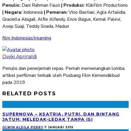
Penulis:
Dani Rahman Fauzi
| Produksi:
KlikFilm Productions
| Negara:
Indonesia
| Pemeran:
Vino Bastian, Agla Artalidia,
Graciella Abigail, Alfie Alfandy, Ence Bagus, Kemal Palevi,
Asep Suaji, Teddy Snada, Madun
film Indonesia
streaming
Dwiki Aprinaldi
Penulis dan penerjemah lepas. Pernah memenangkan lomba
artikel perfilman terbaik oleh Pusbang Film Kemendikbud
pada 2019.
RELATED POSTS
SUPERNOVA – KSATRIA, PUTRI, DAN BINTANG
JATUH: MELEDAK-LEDAK TANPA ISI
OLWIN ALDILA PERRY
·
7 JANUARI 2015