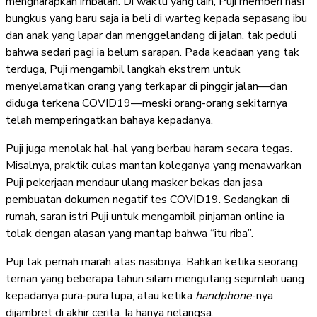
mengharapkan imbalan. Di waktu yang lain, Puji memberi nasi
bungkus yang baru saja ia beli di warteg kepada sepasang ibu
dan anak yang lapar dan menggelandang di jalan, tak peduli
bahwa sedari pagi ia belum sarapan. Pada keadaan yang tak
terduga, Puji mengambil langkah ekstrem untuk
menyelamatkan orang yang terkapar di pinggir jalan—dan
diduga terkena COVID19—meski orang-orang sekitarnya
telah memperingatkan bahaya kepadanya.
Puji juga menolak hal-hal yang berbau haram secara tegas.
Misalnya, praktik culas mantan koleganya yang menawarkan
Puji pekerjaan mendaur ulang masker bekas dan jasa
pembuatan dokumen negatif tes COVID19. Sedangkan di
rumah, saran istri Puji untuk mengambil pinjaman online ia
tolak dengan alasan yang mantap bahwa “itu riba”.
Puji tak pernah marah atas nasibnya. Bahkan ketika seorang
teman yang beberapa tahun silam mengutang sejumlah uang
kepadanya pura-pura lupa, atau ketika
handphone
-nya
dijambret di akhir cerita. Ia hanya nelangsa.