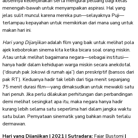
absennya keberpihakan serta mengurai peluang bagi kelas
menengah-bawah untuk menyampaikan aspirasi. Hal yang
jelas sulit muncul karena mereka pun—selayaknya Puji—
terlampau kepayahan untuk memikirkan dari mana uang untuk
makan hari ini.
Hari yang Dijanjikan
adalah film yang baik untuk melihat pola
ajek kebobrokan sinema kita ketika bicara soal orang miskin.
Atau untuk melihat bagaimana negara—sebagai institusi—
hanya hadir dalam kehidupan warga miskin secara anekdotal
(“disuruh pak Jokowi di rumah aja”) dan preskriptif (bansos dari
pak RT). Keduanya hadir tak lebih dari tiga menit sepanjang
75 menit durasi film—yang dimaksudkan untuk mewakili satu
hari penuh. Jika perlu dilakukan perhitungan dan perbandingan
demi melihat sesingkat apa itu, maka negara hanya hadir
kurang lebih selama satu seperlima hari dalam jangka waktu
satu bulan. Pernyataan sinematik yang bahkan masih terlalu
dermawan.
Hari yang Dijanjikan | 2021 | Sutradara:
Fajar Bustomi
|