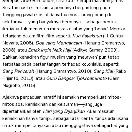
Selepas Orde Baru bubar, cara tutur serupa masihlah jamak.
Suratan nasib si miskin sepenuhnya bergantung pada
tanggung jawab sosial dan/atau moral orang-orang di
sekitarnya—yang banyaknya berpunya—sebagai bentuk
ikhtiar untuk menuntun mereka ke jalan yang ‘benar’. Mereka
telanjang dalam film-film seperti:
Kun Fayakuun
(H. Guntur
Novaris, 2008),
Doa yang Mengancam
(Hanung Bramantyo,
2008), atau
Emak Ingin Naik Haji
(Aditya Gumay, 2009).
Bahkan, kehadiran figur muslim yang ‘melawan’ pun tetap
terbatas pada pertentangan terhadap kolonialis, seperti:
Sang Pencerah
(Hanung Bramantyo, 2010),
Sang Kiai
(Rako
Prijanto, 2013), atau
Guru Bangsa: Tjokroaminoto
(Garin
Nugroho, 2015).
Ajeknya perpaduan naratif ini semakin memperkuat mitos-
mitos soal kemiskinan dan keislaman—yang juga
dipertahankan oleh
Hari yang Dijanjikan
. Akar masalah
kemiskinan hanya tampil sebagai latar cerita, tanpa ada usaha
untuk mempertanyakan atau menggugatnya sebagai hal yang