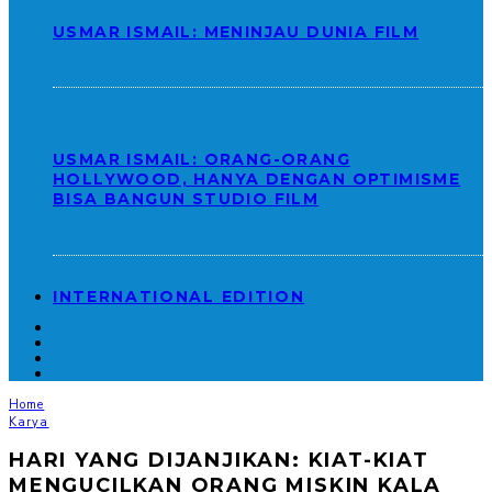
USMAR ISMAIL: MENINJAU DUNIA FILM
USMAR ISMAIL: ORANG-ORANG
HOLLYWOOD, HANYA DENGAN OPTIMISME
BISA BANGUN STUDIO FILM
INTERNATIONAL EDITION
Home
Karya
HARI YANG DIJANJIKAN: KIAT-KIAT
MENGUCILKAN ORANG MISKIN KALA