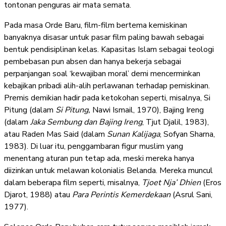
tontonan penguras air mata semata.
Pada masa Orde Baru, film-film bertema kemiskinan
banyaknya disasar untuk pasar film paling bawah sebagai
bentuk pendisiplinan kelas. Kapasitas Islam sebagai teologi
pembebasan pun absen dan hanya bekerja sebagai
perpanjangan soal ‘kewajiban moral’ demi mencerminkan
kebajikan pribadi alih-alih perlawanan terhadap pemiskinan.
Premis demikian hadir pada ketokohan seperti, misalnya, Si
Pitung (dalam
Si Pitung,
Nawi Ismail, 1970), Bajing Ireng
(dalam
Jaka Sembung dan Bajing Ireng
, Tjut Djalil, 1983),
atau Raden Mas Said (dalam
Sunan Kalijaga
, Sofyan Sharna,
1983). Di luar itu, penggambaran figur muslim yang
menentang aturan pun tetap ada, meski mereka hanya
diizinkan untuk melawan kolonialis Belanda. Mereka muncul
dalam beberapa film seperti, misalnya,
Tjoet Nja’ Dhien
(Eros
Djarot, 1988) atau
Para Perintis Kemerdekaan
(Asrul Sani,
1977).