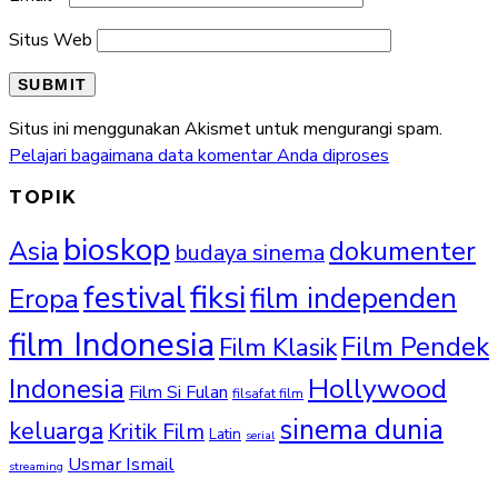
Situs Web
Situs ini menggunakan Akismet untuk mengurangi spam.
Pelajari bagaimana data komentar Anda diproses
TOPIK
bioskop
Asia
dokumenter
budaya sinema
fiksi
festival
film independen
Eropa
film Indonesia
Film Pendek
Film Klasik
Hollywood
Indonesia
Film Si Fulan
filsafat film
sinema dunia
keluarga
Kritik Film
Latin
serial
Usmar Ismail
streaming