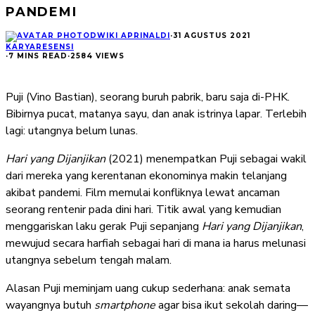
PANDEMI
DWIKI APRINALDI
·
31 AGUSTUS 2021
KARYA
RESENSI
·
7 MINS READ
·
2584 VIEWS
Puji (Vino Bastian), seorang buruh pabrik, baru saja di-PHK.
Bibirnya pucat, matanya sayu, dan anak istrinya lapar. Terlebih
lagi: utangnya belum lunas.
Hari yang Dijanjikan
(2021) menempatkan Puji sebagai wakil
dari mereka yang kerentanan ekonominya makin telanjang
akibat pandemi. Film memulai konfliknya lewat ancaman
seorang rentenir pada dini hari. Titik awal yang kemudian
menggariskan laku gerak Puji sepanjang
Hari yang Dijanjikan
,
mewujud secara harfiah sebagai hari di mana ia harus melunasi
utangnya sebelum tengah malam.
Alasan Puji meminjam uang cukup sederhana: anak semata
wayangnya butuh
smartphone
agar bisa ikut sekolah daring—