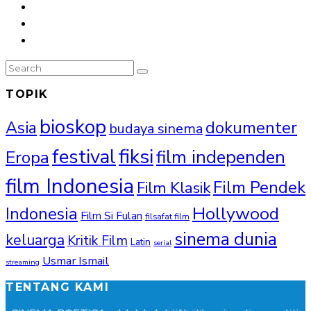
TOPIK
bioskop
Asia
dokumenter
budaya sinema
fiksi
festival
film independen
Eropa
film Indonesia
Film Pendek
Film Klasik
Hollywood
Indonesia
Film Si Fulan
filsafat film
sinema dunia
keluarga
Kritik Film
Latin
serial
Usmar Ismail
streaming
TENTANG KAMI