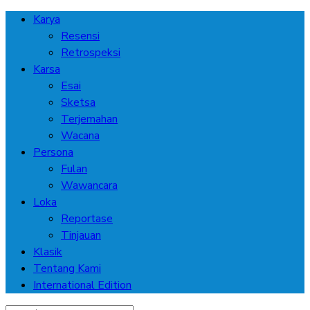
Karya
Resensi
Retrospeksi
Karsa
Esai
Sketsa
Terjemahan
Wacana
Persona
Fulan
Wawancara
Loka
Reportase
Tinjauan
Klasik
Tentang Kami
International Edition