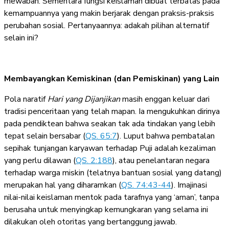
mewabah. Sementara fungsi keislaman dibuat terbatas pada
kemampuannya yang makin berjarak dengan praksis-praksis
perubahan sosial. Pertanyaannya: adakah pilihan alternatif
selain ini?
Membayangkan Kemiskinan (dan Pemiskinan) yang Lain
Pola naratif
Hari yang Dijanjikan
masih enggan keluar dari
tradisi penceritaan yang telah mapan. Ia mengukuhkan dirinya
pada pendiktean bahwa seakan tak ada tindakan yang lebih
tepat selain bersabar (
QS. 65:7
). Luput bahwa pembatalan
sepihak tunjangan karyawan terhadap Puji adalah kezaliman
yang perlu dilawan (
QS. 2:188
), atau penelantaran negara
terhadap warga miskin (telatnya bantuan sosial yang datang)
merupakan hal yang diharamkan (
QS. 74:43-44
). Imajinasi
nilai-nilai keislaman mentok pada tarafnya yang ‘aman’, tanpa
berusaha untuk menyingkap kemungkaran yang selama ini
dilakukan oleh otoritas yang bertanggung jawab.